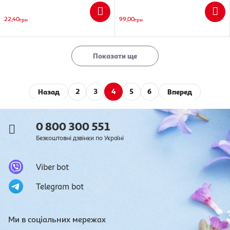
22,40
99,00
грн
грн
Показати ще
Назад
2
3
4
5
6
Вперед
0 800 300 551
Безкоштовні дзвінки по Україні
Viber bot
Telegram bot
Ми в соціальних мережах