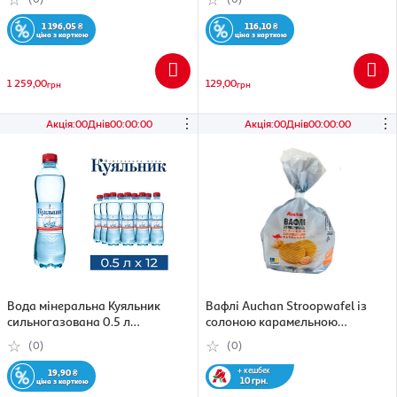
1 196,05
₴
116,10
₴
ціна з карткою
ціна з карткою
1 259,00
129,00
грн
грн
⋮
⋮
Акція
:
00
Днів
00
:
00
:
00
Акція
:
00
Днів
00
:
00
:
00
Вода мінеральна Куяльник
Вафлі Auchan Stroopwafel із
сильногазована 0.5 л
солоною карамельною
(4820001021073)
начинкою 231 г
(0)
(0)
(4823090135904)
+ кешбек
19,90
₴
10 грн.
ціна з карткою