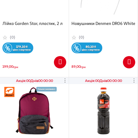
Лійка Garden Star, пластик, 2 л
Навушники Denmen DR06 White
(0)
(0)
179,10
₴
80,10
₴
ціна з карткою
ціна з карткою
199,00
89,00
грн
грн
⋮
⋮
Акція
:
00
Днів
00
:
00
:
00
Акція
:
00
Днів
00
:
00
:
00