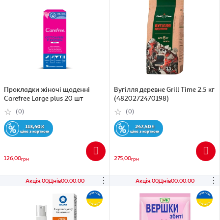
Прокладки жіночі щоденнi
Вугілля деревне Grill Time 2.5 кг
Carefree Large plus 20 шт
(4820272470198)
(0)
(0)
113,40
₴
247,50
₴
ціна з карткою
ціна з карткою
126,00
275,00
грн
грн
⋮
⋮
Акція
:
00
Днів
00
:
00
:
00
Акція
:
00
Днів
00
:
00
:
00