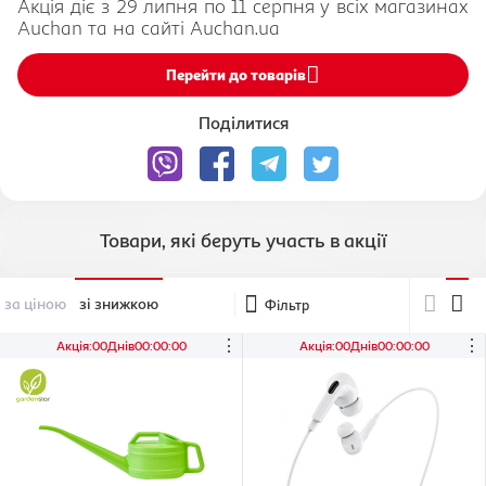
Акція діє з 29 липня по 11 серпня у всіх магазинах
Auchan та на сайті Auchan.ua
Перейти до товарів
Поділитися
Товари, які беруть участь в акції
за ціною
зі знижкою
Фільтр
⋮
⋮
Акція
:
00
Днів
00
:
00
:
00
Акція
:
00
Днів
00
:
00
:
00