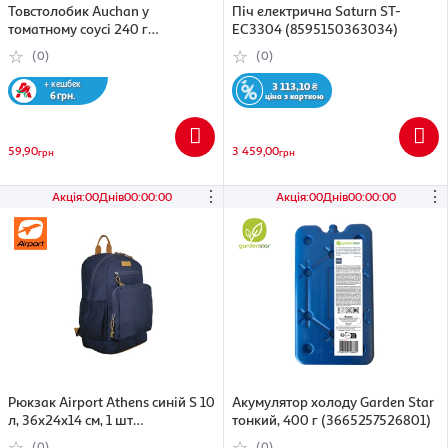
Товстолобик Auchan у
Піч електрична Saturn ST-
томатному соусі 240 г
EC3304 (8595150363034)
(4823090133054)
(0)
(0)
+ кешбек
3 113,10
₴
6 грн.
ціна з карткою
59,90
3 459,00
грн
грн
⋮
⋮
Акція
:
00
Днів
00
:
00
:
00
Акція
:
00
Днів
00
:
00
:
00
Рюкзак Airport Athens синій S 10
Акумулятор холоду Garden Star
л, 36x24x14 см, 1 шт
тонкий, 400 г (3665257526801)
(3665257503765)
(0)
(0)