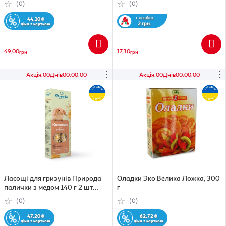
(0)
(0)
+ кешбек
44,10
₴
2 грн.
ціна з карткою
49,00
17,30
грн
грн
⋮
⋮
Акція
:
00
Днів
00
:
00
:
00
Акція
:
00
Днів
00
:
00
:
00
Ласощі для гризунів Природа
Оладки Эко Велика Ложка, 300
палички з медом 140 г 2 шт
г
(4820157400500)
(0)
(0)
47,20
₴
62,72
₴
ціна з карткою
ціна з карткою