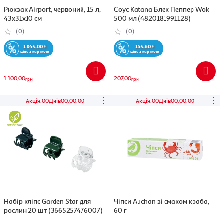
Рюкзак Airport, червоний, 15 л,
Соус Katana Блек Пеппер Wok
43х31х10 см
500 мл (4820181991128)
(0)
(0)
1 045,00
₴
165,60
₴
ціна з карткою
ціна з карткою
1 100,00
207,00
грн
грн
⋮
⋮
Акція
:
00
Днів
00
:
00
:
00
Акція
:
00
Днів
00
:
00
:
00
Набір кліпс Garden Star для
Чіпси Auchan зі смаком краба,
рослин 20 шт (3665257476007)
60 г