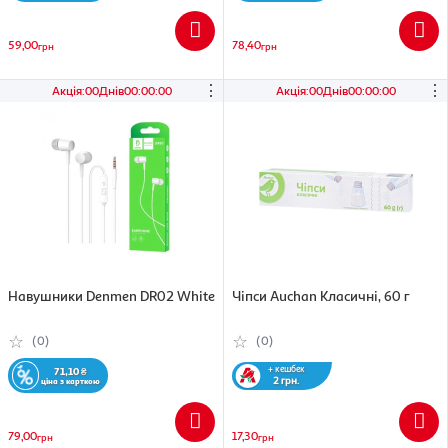
59,00
78,40
грн
грн
⋮
⋮
Акція
:
00
Днів
00
:
00
:
00
Акція
:
00
Днів
00
:
00
:
00
Навушники Denmen DR02 White
Чіпси Auchan Класичні, 60 г
(0)
(0)
+ кешбек
71,10
₴
2 грн.
ціна з карткою
79,00
17,30
грн
грн