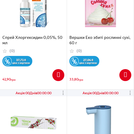
Спрей Хлоргексидин 0,05%, 50
Вершки Еко збиті рослинні сухі,
мл
60 г
(0)
(0)
37,71
₴
27,04
₴
ціна з карткою
ціна з карткою
41,90
33,80
грн
грн
⋮
⋮
Акція
:
00
Днів
00
:
00
:
00
Акція
:
00
Днів
00
:
00
:
00