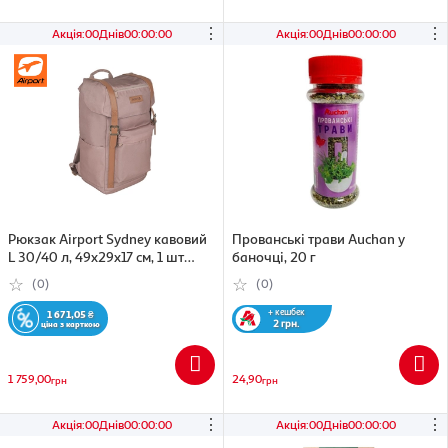
⋮
⋮
Акція
:
00
Днів
00
:
00
:
00
Акція
:
00
Днів
00
:
00
:
00
Рюкзак Airport Sydney кавовий
Прованські трави Auchan у
L 30/40 л, 49x29x17 см, 1 шт
баночці, 20 г
(3665257503574)
(0)
(0)
+ кешбек
1 671,05
₴
2 грн.
ціна з карткою
1 759,00
24,90
грн
грн
⋮
⋮
Акція
:
00
Днів
00
:
00
:
00
Акція
:
00
Днів
00
:
00
:
00