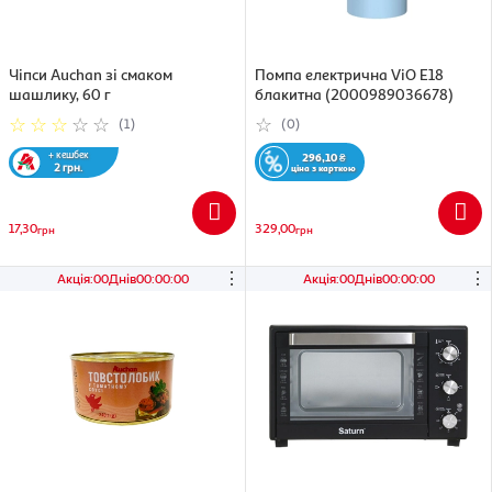
Чіпси Auchan зі смаком
Помпа електрична ViO E18
шашлику, 60 г
блакитна (2000989036678)
(1)
(0)
+ кешбек
296,10
₴
2 грн.
ціна з карткою
17,30
329,00
грн
грн
⋮
⋮
Акція
:
00
Днів
00
:
00
:
00
Акція
:
00
Днів
00
:
00
:
00