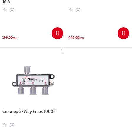
16 A
Совместимость: хабы Ajax, приемник Ajax ocBridge
Размеры: 65×37×10 мм
(0)
(0)
Вес: 0,172 кг
Цвет: белый
Страна-производитель: Украина
Гарантия: 24 месяца
199,00
EAN: 4823114015786
445,00
грн
грн
⋮
Сплитер 3-Way Emos J0003
(0)