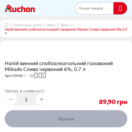
Пошук товарів...
Алкогольні напої
Вина
Вино
Напій винний слабоалкогольний газований Mikado Слива червоний 6%, 0.7
л
Напій винний слабоалкогольний газований
Mikado Слива червоний 6%, 0.7 л
Арт
:
70948
(0)
Немає в наявності
89,90
грн
Купити