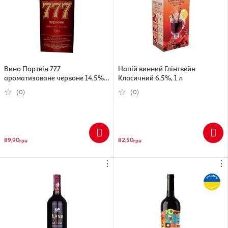
Вино Портвін 777
Напій винний Глінтвейн
ароматизоване червоне 14,5%,
Класичний 6,5%, 1 л
1 л
(0)
(0)
89,90
82,50
грн
грн
⋮
⋮