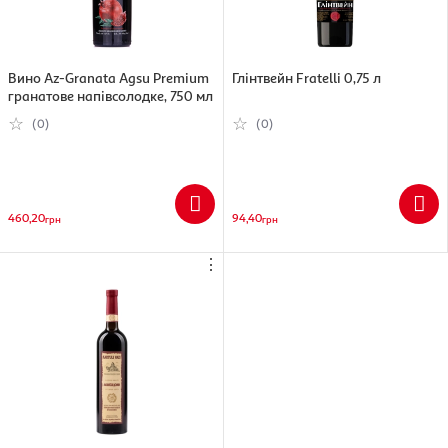
Вино Az-Granata Agsu Premium
Глінтвейн Fratelli 0,75 л
гранатове напівсолодке, 750 мл
(0)
(0)
460,20
94,40
грн
грн
⋮