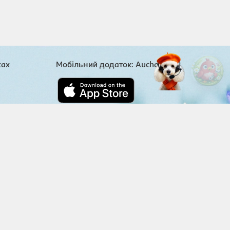
жах
Мобільний додаток: Auchan
ота
Ми тут заради вас
зробка компанії
Skywell Software