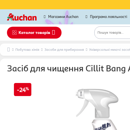
Магазини Auchan
Програма лояльності
Каталог товарів
Пошук товарів...
Побутова хімія
Засоби для прибирання
Універсальні миючі засо
Засіб для чищення Cillit Bang
24