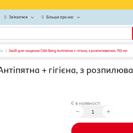
Зв’язатися
Більше про нас
би
Засіб для чищення Cillit Bang Антіпятна + гігієна, з розпилювачем, 750 мл
 Антіпятна + гігієна, з розпилюв
Є в наявності