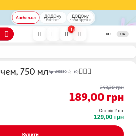
ДОДОму
ДОДОму
Auchan.ua
Експрес
Коли
Зручно
!
RU
UA
ачем, 750 мл
Арт
:
95550
(0)
248,30
грн
189,00
грн
Опт від 2 шт.
129,00
грн
Купити