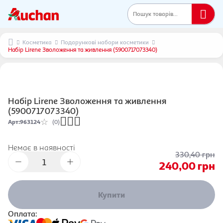
Пошук товарів...
Косметика
Подарункові набори косметики
Набір Lirene Зволоження та живлення (5900717073340)
Набір Lirene Зволоження та живлення
(5900717073340)
Арт
:
963124
(0)
Немає в наявності
330,40
грн
240,00
грн
Купити
Оплата: