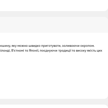
локшину, яку можна швидко приготувати, заливаючи окропом.
ланді, В'єтнамі та Японії, поєднуючи традиції та високу якість цих
ий соус, глутамат натрію (Е621), регулятор кислотності (Е501,
 сушена зелена цибуля.
 каротин (Е160a).