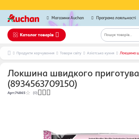
Магазини Auchan
Програма лояльності
Каталог товарів
Пошук товарів...
Продукти харчування
Товари світу
Азіатська кухня
Локшина шв
Локшина швидкого приготуванн
(8934563709150)
Арт
:
74865
(0)