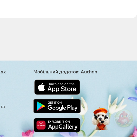
жах
Мобільний додаток: Auchan
ота