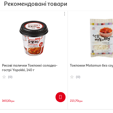
Загальна інформація:
Рекомендовані товари
Бренд: Acecook
Виробник: Acecook
⋮
Вага: 78г
Термін придатності: 12 місяців
Температура зберігання: 5...25
Країна-виробник: Таїланд
Рисові палички Токпоккі солодко-
Токпокки Matamun без соу
гострі Yopokki, 140 г
(0)
(0)
160,10
213,70
грн
грн