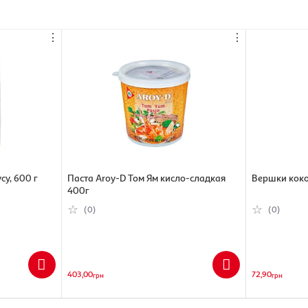
⋮
⋮
су, 600 г
Паста Aroy-D Том Ям кисло-сладкая
Вершки кокос
400г
(0)
(0)
403,00
72,90
грн
грн