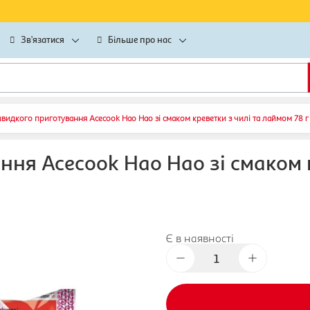
Зв’язатися
Більше про нас
идкого приготування Acecook Hao Hao зі смаком креветки з чилі та лаймом 78 г
я Acecook Hao Hao зі смаком кр
Є в наявності