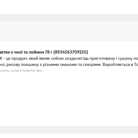
етки з чилі та лаймом 78 г (8934563709150)
 - це продукт, який являє собою заздалегідь приготовану і сушену 
очі, рисову локшину з різними смаками та спеціями. Виробляється в Таї
усиль приготувати їжу.
ова олія, антиоксиданти (Е320, Е321), крохмаль, сіль, цукор, рибн
у (Е621, E631, Е627), лимонна кислота (Е330), порошок креветки 0.3%,
320, Е321)), спеції, рибний соус, сіль, штучний ароматизатор часнику,