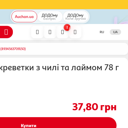
ДОДОму
ДОДОму
Auchan.ua
Експрес
Коли
Зручно
!
RU
UA
 (8934563709150)
еветки з чилі та лаймом 78 г
37,80
грн
Купити