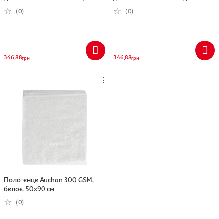
90х170 см (767637181020)
90х170 см (767637181037)
(0)
(0)
346,88
346,88
грн
грн
⋮
Полотенце Auchan 300 GSM,
белое, 50х90 см
(0)