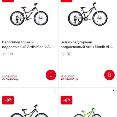
Велосипед горный
Велосипед горный
подростковый Ardis Manik AL
подростковый Ardis Manik AL
24" рама-12", черно-красный
24" рама-13", черно-зеленый
(0)
(0)
(0233-120-Ч)
(0233-130-З)
11 291,00
грн
11 291,00
грн
10 421,00
10 421,00
грн
грн
⋮
⋮
8
8