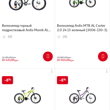
Велосипед горный
Велосипед Ardis МТВ AL Carter
подростковый Ardis Manik AL
2.0 24 13 зеленый (3006-130-3)
24" рама-12", черно-зеленый
(0)
(0)
(0233-120-З)
11 291,00
грн
10 881,00
грн
10 421,00
10 044,00
грн
грн
⋮
⋮
8
8