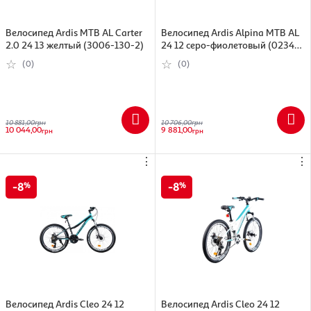
Велосипед Ardis МТВ AL Carter
Велосипед Ardis Alpina МТВ AL
2.0 24 13 желтый (3006-130-2)
24 12 серо-фиолетовый (0234-
120-Ф)
(0)
(0)
10 881,00
грн
10 706,00
грн
10 044,00
9 881,00
грн
грн
⋮
⋮
8
8
Велосипед Ardis Cleo 24 12
Велосипед Ardis Cleo 24 12