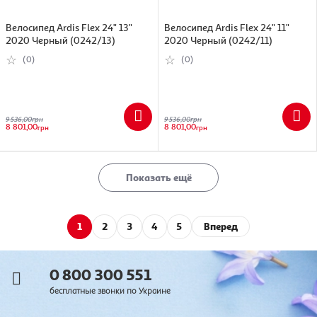
Велосипед Ardis Flex 24" 13"
Велосипед Ardis Flex 24" 11"
2020 Черный (0242/13)
2020 Черный (0242/11)
(0)
(0)
9 536,00
грн
9 536,00
грн
8 801,00
8 801,00
грн
грн
Показать ещё
1
2
3
4
5
Вперед
0 800 300 551
бесплатные звонки по Украине