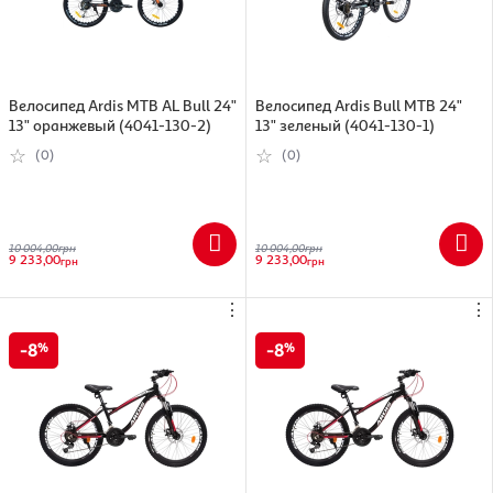
Велосипед Ardis МТВ AL Bull 24"
Велосипед Ardis Bull МТВ 24"
13" оранжевый (4041-130-2)
13" зеленый (4041-130-1)
(0)
(0)
10 004,00
грн
10 004,00
грн
9 233,00
9 233,00
грн
грн
⋮
⋮
8
8