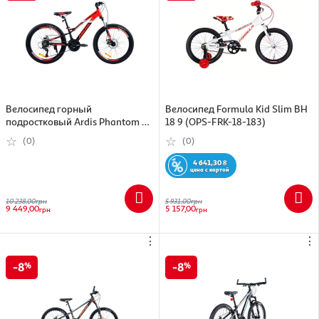
Велосипед горный
Велосипед Formula Kid Slim BH
подростковый Ardis Phantom AL
18 9 (OPS-FRK-18-183)
24" рама-13", красный (4053-
(0)
(0)
130-3)
4 641,30
₴
цена с картой
10 238,00
грн
5 931,00
грн
9 449,00
5 157,00
грн
грн
⋮
⋮
8
8