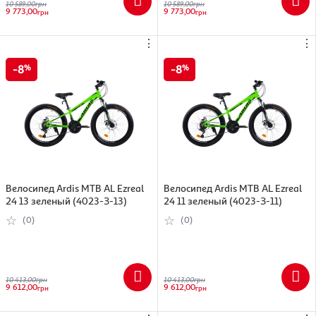
10 589,00
грн
10 589,00
грн
9 773,00
9 773,00
грн
грн
⋮
⋮
8
8
Велосипед Ardis МТВ AL Ezreal
Велосипед Ardis МТВ AL Ezreal
24 13 зеленый (4023-З-13)
24 11 зеленый (4023-З-11)
(0)
(0)
10 413,00
грн
10 413,00
грн
9 612,00
9 612,00
грн
грн