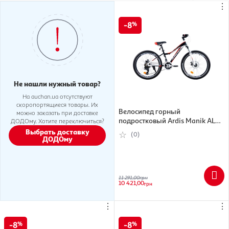
⋮
8
Не нашли нужный товар?
На auchan.ua отсутствуют
скоропортящиеся товары. Их
Велосипед горный
можно заказать при доставке
подростковый Ardis Manik AL
ДОДОму. Хотите переключиться?
24" рама-13", черно-красный
Выбрать доставку
(0)
ДОДОму
(0233-130-Ч)
11 291,00
грн
10 421,00
грн
⋮
⋮
8
8