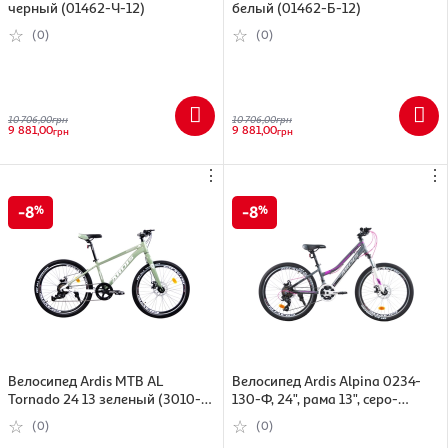
черный (01462-Ч-12)
белый (01462-Б-12)
(0)
(0)
10 706,00
грн
10 706,00
грн
9 881,00
9 881,00
грн
грн
⋮
⋮
8
8
Велосипед Ardis MTB AL
Велосипед Ardis Alpina 0234-
Tornado 24 13 зеленый (3010-
130-Ф, 24", рама 13", серо-
130-1)
фиолетовый (0234-130-Ф)
(0)
(0)