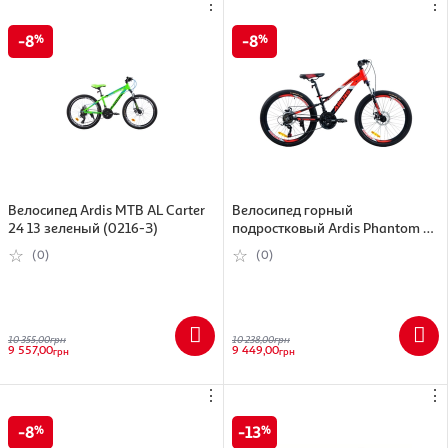
⋮
⋮
8
8
Велосипед Ardis МТВ AL Carter
Велосипед горный
24 13 зеленый (0216-З)
подростковый Ardis Phantom AL
24" рама-11", красный (4053-
(0)
(0)
110-3)
10 355,00
грн
10 238,00
грн
9 557,00
9 449,00
грн
грн
⋮
⋮
8
13