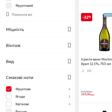
Фруктовий
Показати всі
32
Міцність
9-15%
3
Вінтаж
6-8%
16-19%
1
Не вінтажне
Ігристе вино Martin
Вид
Безалкогольне
брют 11.5%, 750 мл
2019
(0)
0-3%
2020
Столове
2
Смакові ноти
2018
Показати всі
Десертне
2014
Винний напій
Фруктове
4
545,00
грн
369,00
грн
Натуральне
Показати всі
Ягоди
2
Кріплене
Квіткове
4
Вишня
Показати всі