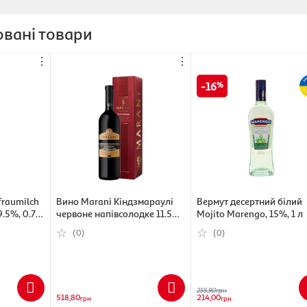
вані товари
⋮
⋮
16
fraumilch
Вино Marani Кіндзмараулі
Вермут десертний білий
9.5%, 0.75
червоне напівсолодке 11.5%,
Mojito Marengo, 15%, 1 л
)
0.75 л (4867616020091)
(0)
(0)
255,90
грн
518,80
214,00
грн
грн