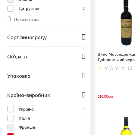
Цитрусове
2
Показати всі
Сорт винограду
Шардоне
Вино Масандра Ка
Об'єм, л
Дніпровський черв
Каберне Совіньон
десертне 16% 0.75 
(1)
Сапераві
0.5 л - 1 л
Упаковка
Мерло
Більше 1 л
Совіньон Блан
Без коробки
2
Країна-виробник
210,00
грн
Подарункова коробка
Показати всі
Україна
6
Італія
3
Франція