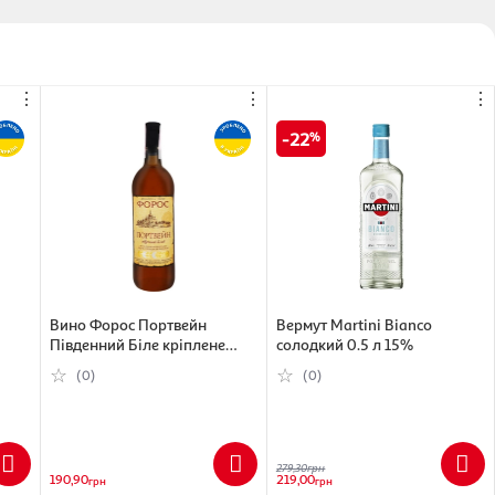
⋮
⋮
⋮
22
Вино Форос Портвейн
Вермут Martini Bianco
Південний Біле кріплене
солодкий 0.5 л 15%
біле 17%, 0.75 л
(0)
(0)
279,30
грн
190,90
219,00
грн
грн