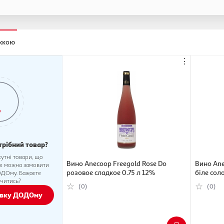
ижкою
⋮
трібний товар?
сутні товари, що
Вино Anecoop Freegold Rose Do
Вино Ane
Їх можна замовити
розовое сладкое 0.75 л 12%
біле сол
ОДОму. Бажаєте
читись?
(0)
(0)
авку ДОДОму