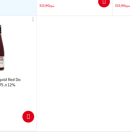
313,90
313,90
грн
грн
⋮
gold Red Do
75 л 12%