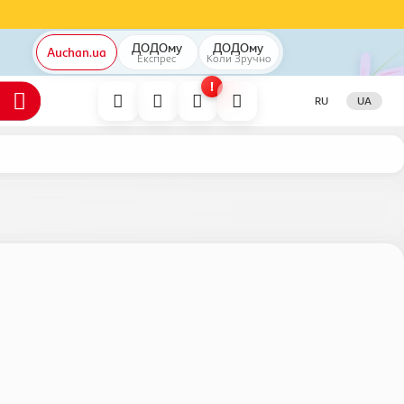
ДОДОму
ДОДОму
Auchan.ua
Експрес
Коли
Зручно
!
RU
UA