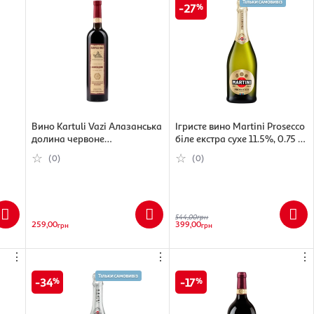
27
Вино Kartuli Vazi Алазанська
Ігристе вино Martini Prosecco
долина червоне
біле екстра сухе 11.5%, 0.75 л
напівсолодке 11%, 750 мл
(8000570552505)
(0)
(0)
544,00
грн
259,00
399,00
грн
грн
⋮
⋮
⋮
34
17