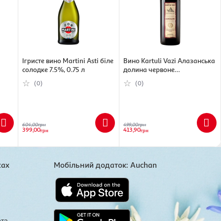
Ігристе вино Martini Asti біле
Вино Kartuli Vazi Алазанська
солодке 7.5%, 0.75 л
долина червоне
напівсолодке 11%, 1,5 л
(0)
(0)
604,00
грн
499,00
грн
399,00
413,90
грн
грн
жах
Мобільний додаток: Auchan
ота