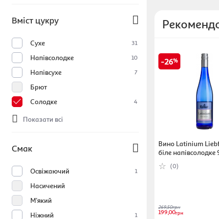
Вміст цукру
Рекомендо
Сухе
31
Напівсолодке
10
26
Напівсухе
7
Брют
Солодке
4
Показати всі
Вино Latinium Lieb
Смак
біле напівсолодке 
л (4003301082436
(0)
Освіжаючий
1
Насичений
М'який
269,50
грн
199,00
грн
Ніжний
1