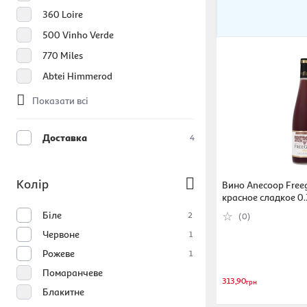
360 Loire
500 Vinho Verde
770 Miles
Abtei Himmerod
Показати всі
Доставка
4
Колір
Вино Anecoop Free
красное сладкое 0.
Біле
2
(0)
Червоне
1
Рожеве
1
Помаранчеве
313,90
грн
Блакитне