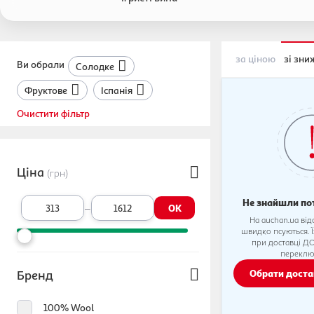
за ціною
зі зн
Ви обрали
Солодке
Фруктове
Іспанія
Очистити фільтр
Ціна
(грн)
Не знайшли по
–
OK
На auchan.ua від
швидко псуються. 
при доставці Д
переклю
Обрати дост
Бренд
100% Wool