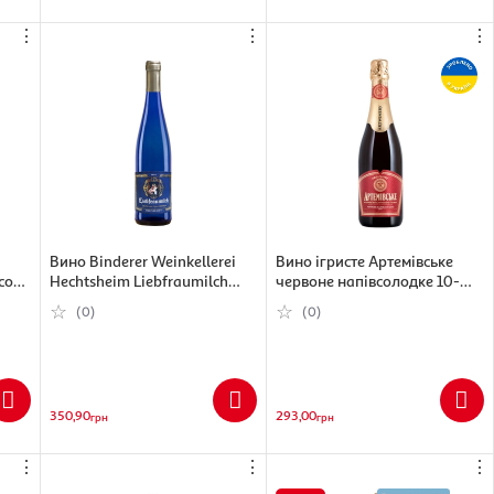
⋮
⋮
⋮
Вино Binderer Weinkellerei
Вино ігристе Артемівське
co
Hechtsheim Liebfraumilch
червоне напівсолодке 10-
%,
біле напівсолодке 8.5%, 750
13.5%, 750 мл
(0)
(0)
мл
350,90
293,00
грн
грн
⋮
⋮
⋮