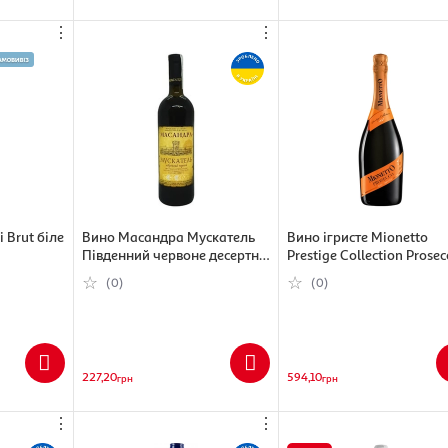
⋮
⋮
i Brut біле
Вино Масандра Мускатель
Вино ігристе Mionetto
Південний червоне десертне,
Prestige Collection Prosec
16%, 750 мл
Treviso DOC біле брют 11
(0)
(0)
750 мл
227,20
594,10
грн
грн
⋮
⋮