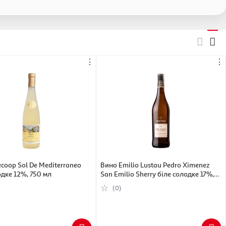
⋮
⋮
coop Sol De Mediterraneo
Вино Emilio Lustau Pedro Ximenez
одке 12%, 750 мл
San Emilio Sherry біле солодке 17%,
750 мл
(0)