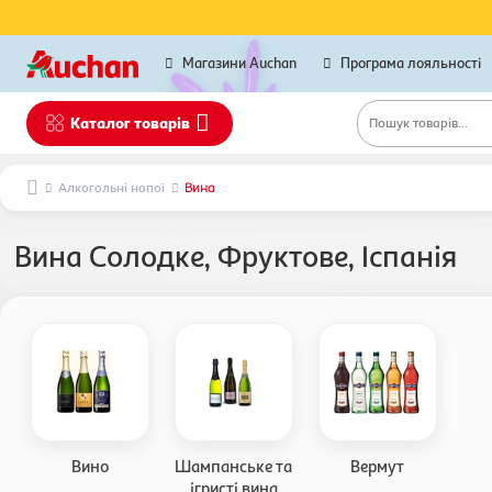
Магазини Auchan
Програма лояльності
Каталог товарів
Пошук товарів...
Алкогольні напої
Вина
Вина Солодке, Фруктове, Іспанія
Вино
Шампанське та
Вермут
ігристі вина