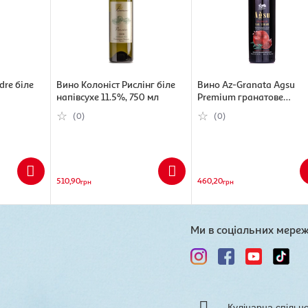
dre біле
Вино Колоніст Рислінг біле
Вино Az-Granata Agsu
напівсухе 11.5%, 750 мл
Premium гранатове
напівсолодке, 750 мл
(0)
(0)
510,90
460,20
грн
грн
Ми в соціальних мере
Кулінарна спільн