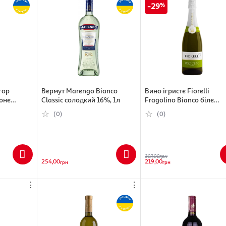
29
гор
Вермут Marengo Bianco
Вино ігристе Fiorelli
оне
Classic солодкий 16%, 1л
Fragolino Bianco біле
л
солодке, 7%, 750 мл
(0)
(0)
307,00
грн
254,00
219,00
грн
грн
⋮
⋮