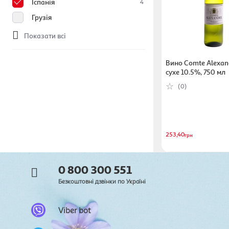
Іспанія
4
Грузія
Показати всі
Вино Comte Alexan
сухе 10.5%, 750 мл
(0)
253,40
грн
0 800 300 551
Безкоштовні дзвінки по Україні
Viber bot