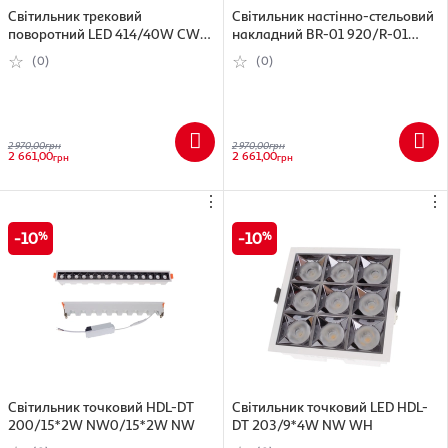
Світильник трековий
Світильник настінно-стельовий
поворотний LED 414/40W CW
накладний BR-01 920/R-01
WH C CW WH COB
920/3
(0)
(0)
2 970,00
грн
2 970,00
грн
2 661,00
2 661,00
грн
грн
⋮
⋮
10
10
Світильник точковий HDL-DT
Світильник точковий LED HDL-
200/15*2W NW0/15*2W NW
DT 203/9*4W NW WH