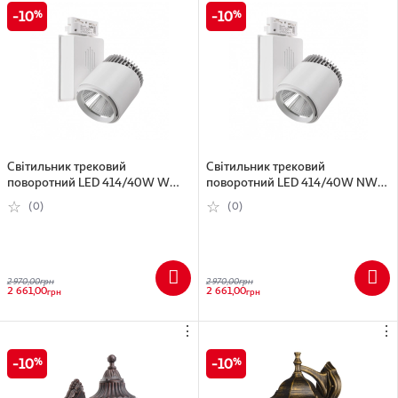
10
10
Світильник трековий
Світильник трековий
поворотний LED 414/40W WW
поворотний LED 414/40W NW
WH C WW WH COB
WH C NW WH COB
(0)
(0)
2 970,00
грн
2 970,00
грн
2 661,00
2 661,00
грн
грн
⋮
⋮
10
10