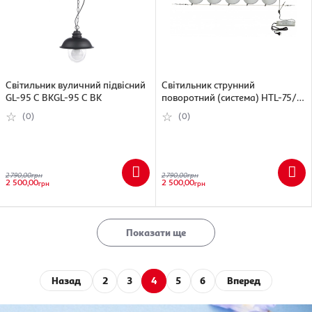
Світильник вуличний підвісний
Світильник струнний
GL-95 C BKGL-95 C BK
поворотний (система) HTL-75/5)
HTL-75/5
(0)
(0)
2 790,00
грн
2 790,00
грн
2 500,00
2 500,00
грн
грн
Показати ще
Назад
2
3
4
5
6
Вперед