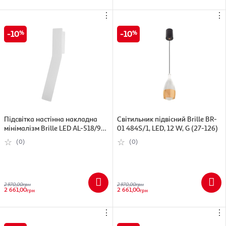
⋮
⋮
10
10
Підсвітка настінна накладна
Світильник підвісний Brille BR-
мінімалізм Brille LED AL-518/9W
01 484S/1, LED, 12 W, G (27-126)
WW WH
(0)
(0)
2 970,00
грн
2 970,00
грн
2 661,00
2 661,00
грн
грн
⋮
⋮