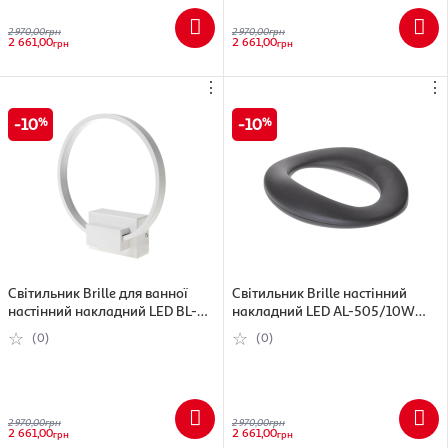
2 970,00
грн
2 970,00
грн
2 661,00
2 661,00
грн
грн
⋮
⋮
10
10
Світильник Brille для ванної
Світильник Brille настінний
настінний накладний LED BL-
накладний LED AL-505/10W
377W/6W WH
WW BK
(0)
(0)
2 970,00
грн
2 970,00
грн
2 661,00
2 661,00
грн
грн