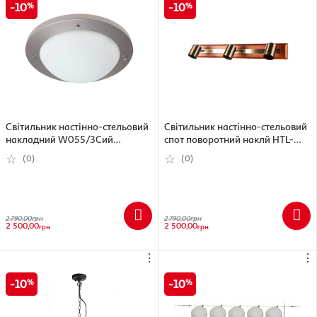
10
10
Світильник настінно-стельовий
Світильник настінно-стельовий
накладний W055/3Cий
спот поворотний наклй HTL-
W055/3C
99/3
(0)
(0)
2 790,00
грн
2 790,00
грн
2 500,00
2 500,00
грн
грн
⋮
⋮
10
10