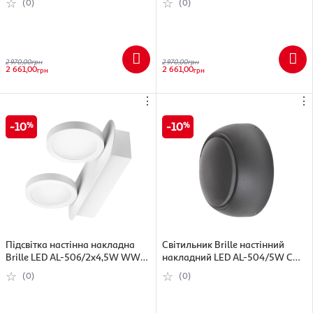
(0)
(0)
2 970,00
грн
2 970,00
грн
2 661,00
2 661,00
грн
грн
⋮
⋮
10
10
Підсвітка настінна накладна
Світильник Brille настінний
Brille LED AL-506/2х4,5W WW
накладний LED AL-504/5W COB
WH IP20
WW BK чорний
(0)
(0)