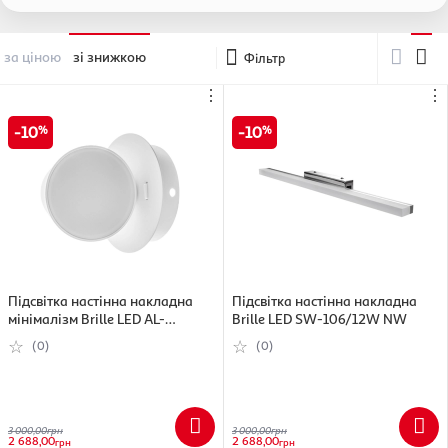
за ціною
зі знижкою
Фільтр
⋮
⋮
10
10
Підсвітка настінна накладна
Підсвітка настінна накладна
мінімалізм Brille LED AL-
Brille LED SW-106/12W NW
508/6W WH
(0)
(0)
3 000,00
грн
3 000,00
грн
2 688,00
2 688,00
грн
грн