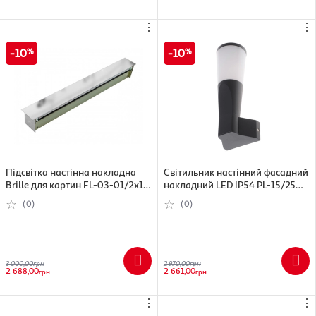
⋮
⋮
10
10
Підсвітка настінна накладна
Світильник настінний фасадний
Brille для картин FL-03-01/2x15
накладний LED IP54 PL-15/25
G/CHR
9W
(0)
(0)
3 000,00
грн
2 970,00
грн
2 688,00
2 661,00
грн
грн
⋮
⋮