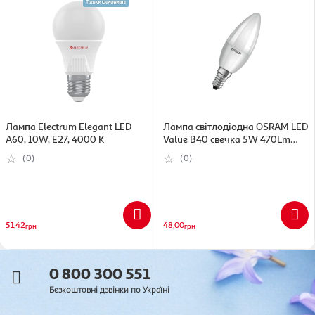
Лампа Electrum Elegant LED
Лампа світлодіодна OSRAM LED
A60, 10W, Е27, 4000 K
Value B40 свечка 5W 470Lm
4000K E14
(0)
(0)
51,42
48,00
грн
грн
0 800 300 551
Безкоштовні дзвінки по Україні