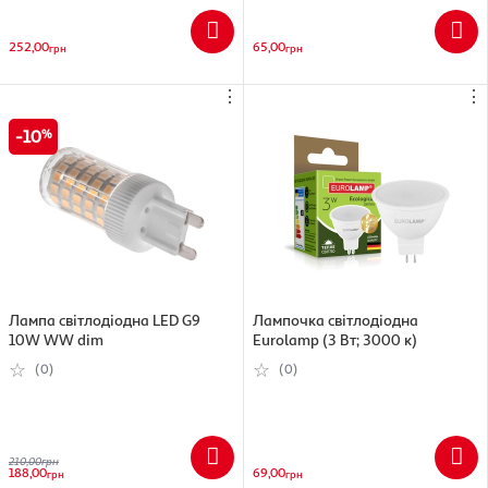
252,00
65,00
грн
грн
⋮
⋮
10
Лампа світлодіодна LED G9
Лампочка світлодіодна
10W WW dim
Eurolamp (3 Вт; 3000 к)
(0)
(0)
210,00
грн
188,00
69,00
грн
грн