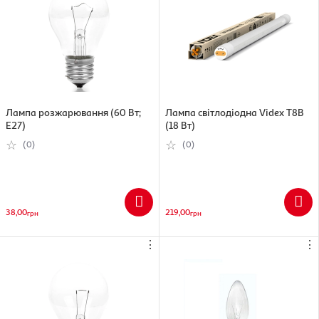
Лампа розжарювання (60 Вт;
Лампа світлодіодна Videx T8B
E27)
(18 Вт)
(0)
(0)
38,00
219,00
грн
грн
⋮
⋮