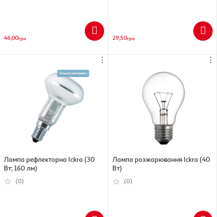
46,00
29,50
грн
грн
⋮
⋮
Лампа рефлекторна Ickra (30
Лампа розжарювання Ickra (40
Вт; 160 лм)
Вт)
(0)
(0)