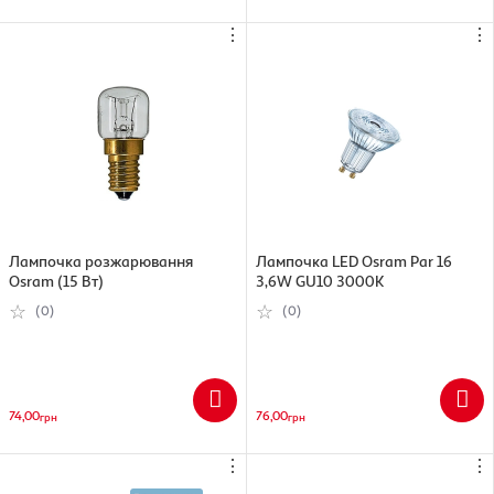
⋮
⋮
Лампочка розжарювання
Лампочка LED Osram Par 16
Osram (15 Вт)
3,6W GU10 3000К
(0)
(0)
74,00
76,00
грн
грн
⋮
⋮