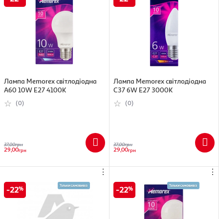
Лампа Memorex світлодіодна
Лампа Memorex світлодіодна
A60 10W E27 4100K
C37 6W E27 3000K
(0)
(0)
37,00
грн
37,00
грн
29,00
29,00
грн
грн
⋮
⋮
22
22