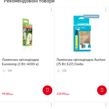
Рекомендовані товари
⋮
⋮
Лампочка світлодіодна
Лампочка світлодіодна Auchan
Eurolamp (3 Вт; 4000 к)
(75 Вт; E27) Глоба
(0)
(0)
99,00
229,00
грн
грн
⋮
⋮