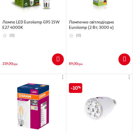
Лампа LED Eurolamp G95 15W
Лампочка світлодіодна
E27 4000K
Eurolamp (2 Вт; 3000 к)
(0)
(0)
219,00
89,00
грн
грн
⋮
⋮
10