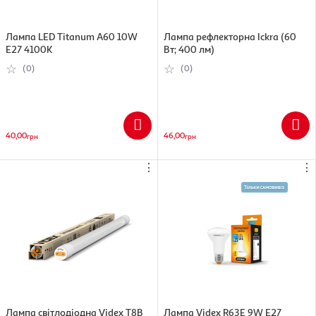
Лампа LED Titanum А60 10W
Лампа рефлекторна Ickra (60
E27 4100K
Вт; 400 лм)
(0)
(0)
40,00
46,00
грн
грн
⋮
⋮
Лампа світлодіодна Videx T8B
Лампа Videx R63Е 9W E27