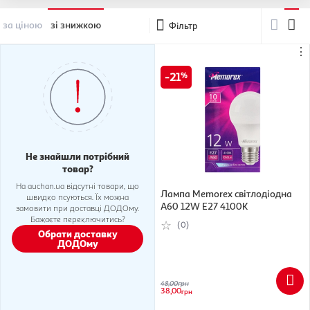
за ціною
зі знижкою
Фільтр
⋮
21
Не знайшли потрібний
товар?
На auchan.ua відсутні товари, що
Лампа Memorex світлодіодна
швидко псуються. Їх можна
A60 12W E27 4100K
замовити при доставці ДОДОму.
Бажаєте переключитись?
(0)
Обрати доставку
ДОДОму
48,00
грн
38,00
грн