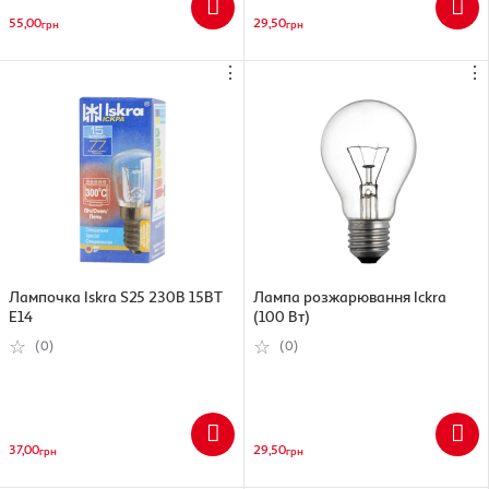
55,00
29,50
грн
грн
⋮
⋮
Лампочка Iskra S25 230В 15ВТ
Лампа розжарювання Ickra
Е14
(100 Вт)
(0)
(0)
37,00
29,50
грн
грн