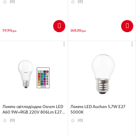
(0)
(0)
59,90
168,00
грн
грн
⋮
⋮
Лампа світлодіодна Osram LED
Лампа LED Auchan 5,7W E27
A60 9W+RGB 220V 806Lm Е27
5000К
2700К + пульт ДУ
(0)
(0)