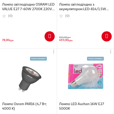
Лампа світлодіодна OSRAM LED
Лампа світлодіодна з
VALUE E27 7-60W 2700K 220V
акумулятором LED-814/1.5W
A60 FILAMENT
E276 pcs DC4V
(0)
(0)
550,00
грн
78,00
493,00
грн
грн
⋮
⋮
Лампа Osram PAR16 (4,7 Вт;
Лампа LED Auchan 16W E27
4000 К)
5000К