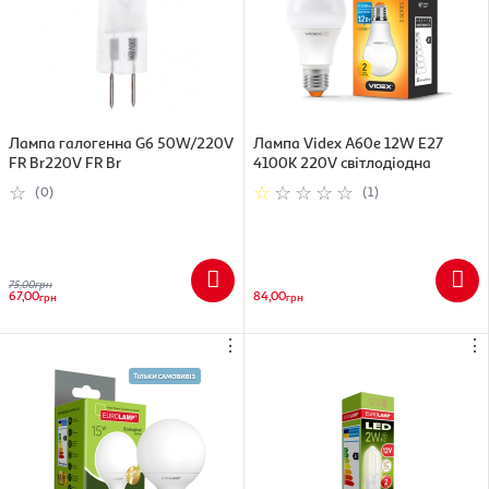
Лампа галогенна G6 50W/220V
Лампа Videx A60e 12W E27
FR Br220V FR Br
4100K 220V світлодіодна
(0)
(1)
75,00
грн
67,00
84,00
грн
грн
⋮
⋮