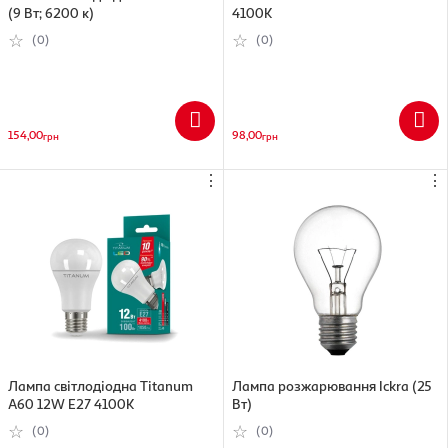
(9 Вт; 6200 к)
4100K
(0)
(0)
154,00
98,00
грн
грн
⋮
⋮
Лампа світлодіодна Titanum
Лампа розжарювання Ickra (25
A60 12W E27 4100K
Вт)
(0)
(0)