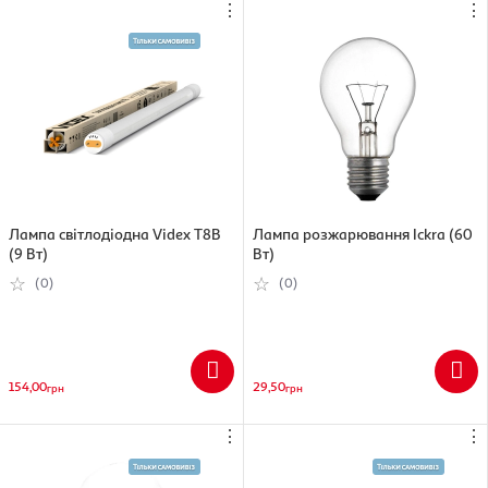
⋮
⋮
Лампа світлодіодна Videx T8B
Лампа розжарювання Ickra (60
(9 Вт)
Вт)
(0)
(0)
154,00
29,50
грн
грн
⋮
⋮