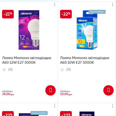
⋮
⋮
21
22
Лампа Memorex світлодіодна
Лампа Memorex світлодіодна
A60 12W E27 3000K
A60 10W E27 3000K
(0)
(0)
48,00
грн
37,00
грн
38,00
29,00
грн
грн
⋮
⋮
22
22