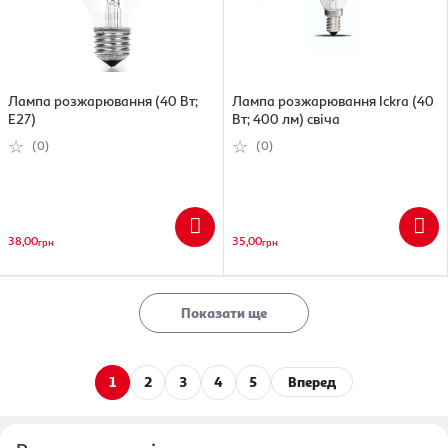
Лампа розжарювання (40 Вт;
Лампа розжарювання Ickra (40
E27)
Вт; 400 лм) свіча
(0)
(0)
38,00
35,00
грн
грн
Показати ще
1
2
3
4
5
Вперед