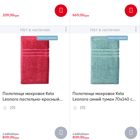
209,00
669,00
грн
грн
⋮
⋮
Нет в наличии
Нет в наличии
Полотенце махровое Kela
Полотенце махровое Kela
Leonora пастельно-красный
Leonora синий туман 70х140 см
70х140 см (26314)
(26329)
(0)
(0)
1 689,00
грн
1 689,00
грн
809,00
809,00
грн
грн