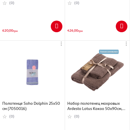
70х140см хлопок айвори 2шт
(Р-04179_29745)
(0)
(0)
620,00
426,00
грн
грн
⋮
⋮
Полотенце Soho Dolphin 25x50
Набор полотенец махровых
см (7050016)
Ardesto Lotus Какао 50х90см,
70х140см 2 шт (674012410821)
(0)
(0)