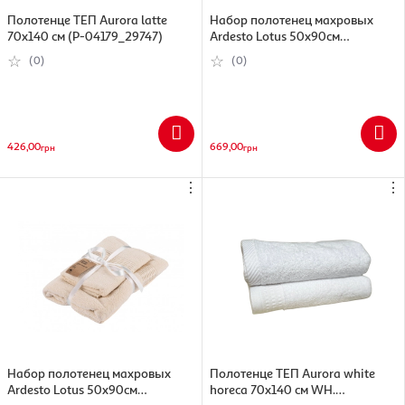
Полотенце ТЕП Aurora latte
Набор полотенец махровых
70х140 см (Р-04179_29747)
Ardesto Lotus 50х90см
70х140см серый хлопок 2шт
(0)
(0)
426,00
669,00
грн
грн
⋮
⋮
Набор полотенец махровых
Полотенце ТЕП Aurora white
Ardesto Lotus 50х90см
horeca 70х140 см WH.