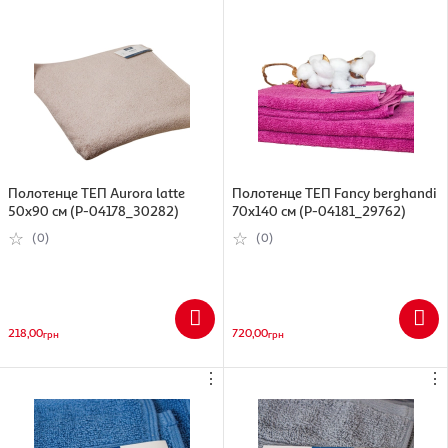
Полотенце ТЕП Aurora latte
Полотенце ТЕП Fancy berghandi
50х90 см (Р-04178_30282)
70х140 см (Р-04181_29762)
(0)
(0)
218,00
720,00
грн
грн
⋮
⋮