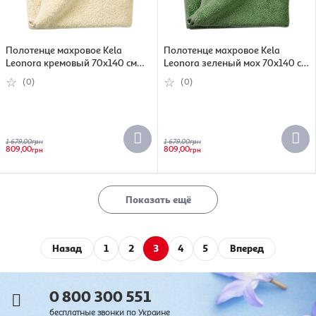
Полотенце махровое Kela
Полотенце махровое Kela
Leonora кремовый 70х140 см
Leonora зеленый мох 70х140 см
(26456)
(26467)
(0)
(0)
1 679,00
грн
1 679,00
грн
809,00
809,00
грн
грн
Показать ещё
Назад
1
2
3
4
5
Вперед
0 800 300 551
бесплатные звонки по Украине