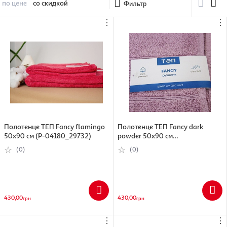
по цене
со скидкой
Фильтр
⋮
⋮
Полотенце ТЕП Fancy flamingo
Полотенце ТЕП Fancy dark
50x90 см (Р-04180_29732)
powder 50x90 см
(Р-04180_29731)
(0)
(0)
430,00
430,00
грн
грн
⋮
⋮