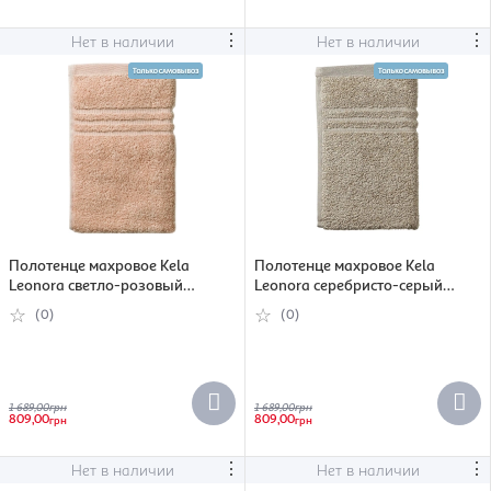
⋮
⋮
Нет в наличии
Нет в наличии
Полотенце махровое Kela
Полотенце махровое Kela
Leonora светло-розовый
Leonora серебристо-серый
70х140 см (26310)
70х140 см (26318)
(0)
(0)
1 689,00
грн
1 689,00
грн
809,00
809,00
грн
грн
⋮
⋮
Нет в наличии
Нет в наличии