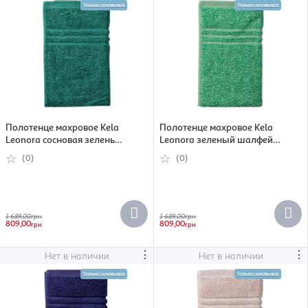
Полотенце махровое Kela
Полотенце махровое Kela
Leonora сосновая зелень
Leonora зеленый шалфей
70х140 см (26325)
70х140 см (26321)
(0)
(0)
1 689,00
грн
1 689,00
грн
809,00
809,00
грн
грн
⋮
⋮
Нет в наличии
Нет в наличии