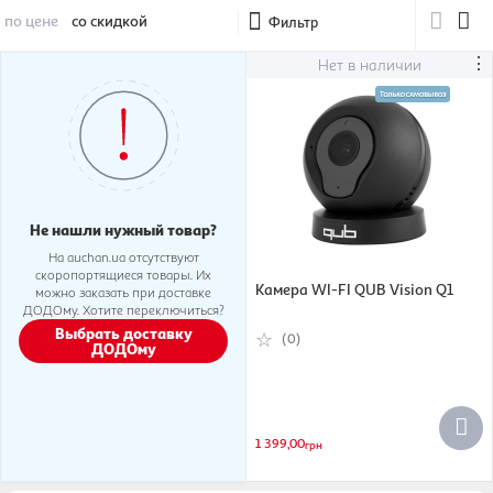
по цене
со скидкой
Фильтр
⋮
Нет в наличии
Не нашли нужный товар?
На auchan.ua отсутствуют
скоропортящиеся товары. Их
Камера WI-FI QUB Vision Q1
можно заказать при доставке
ДОДОму. Хотите переключиться?
Выбрать доставку
(0)
ДОДОму
1 399,00
грн