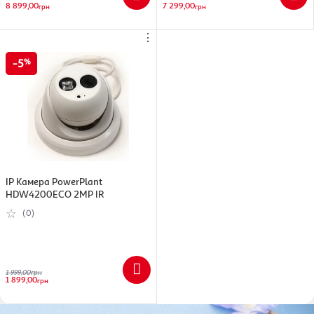
8 899,00
7 299,00
грн
грн
⋮
5
IP Камера PowerPlant
HDW4200ECO 2MP IR
(0)
1 999,00
грн
1 899,00
грн