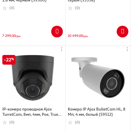
(0)
(0)
7 299,00
10 499,00
грн
грн
⋮
⋮
22
IP-камера проводная Ajax
Камера IP Ajax BulletCam HL, 8
TurretCam, 8мп, 4мм, Poe, True
Мп, 4 мм, белый (59512)
WDR, IP 65, ИК 35м, аудио, угол
(0)
(0)
обзора 75°до 85°, купольная,
черная