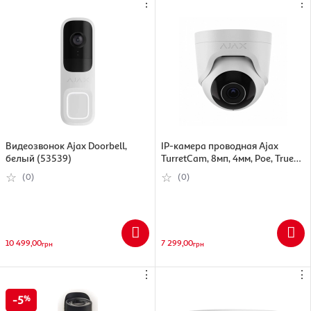
⋮
⋮
Видеозвонок Ajax Doorbell,
IP-камера проводная Ajax
белый (53539)
TurretCam, 8мп, 4мм, Poe, True
WDR, IP 65, ИК 35м, аудио, угол
(0)
(0)
обзора 75°до 85°, купольная,
белая
10 499,00
7 299,00
грн
грн
⋮
⋮
5