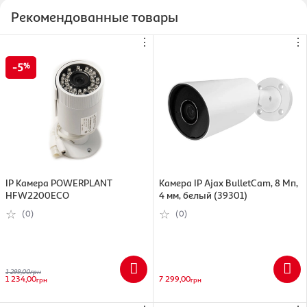
Рекомендованные товары
⋮
⋮
5
IP Камера POWERPLANT
Камера IP Ajax BulletCam, 8 Мп,
HFW2200ECO
4 мм, белый (39301)
(0)
(0)
1 299,00
грн
1 234,00
7 299,00
грн
грн