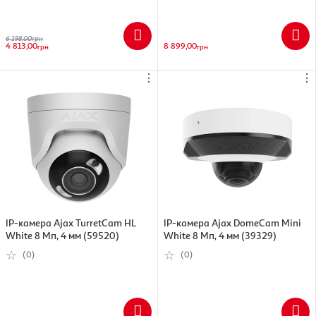
6 198,00
грн
4 813,00
8 899,00
грн
грн
⋮
⋮
IP-камера Ajax TurretCam HL
IP-камера Ajax DomeCam Mini
White 8 Мп, 4 мм (59520)
White 8 Мп, 4 мм (39329)
(0)
(0)