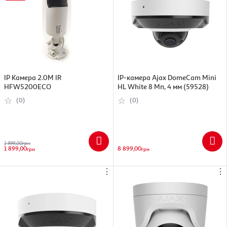
IP Камера 2.0M IR
IP-камера Ajax DomeCam Mini
HFW5200ECO
HL White 8 Мп, 4 мм (59528)
(0)
(0)
1 999,00
грн
1 899,00
8 899,00
грн
грн
⋮
⋮