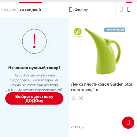
по цене
со скидкой
Фильтр
⋮
Не нашли нужный товар?
На auchan.ua отсутствуют
скоропортящиеся товары. Их
Лейка пластиковая Garden Star
можно заказать при доставке
салатовая, 1 л
ДОДОму. Хотите переключиться?
Выбрать доставку
(0)
ДОДОму
75,00
грн