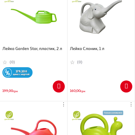
Лейка Garden Star, пластик, 2 л
Лейка Слоник, 1 л
(0)
(0)
179,10
₴
цена с картой
199,00
160,00
грн
грн
⋮
⋮