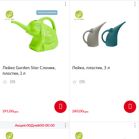
⋮
⋮
Лейка Garden Star Слоник,
Лейка, пластик, 3 л
пластик, 1 л
(0)
(0)
195,00
280,00
грн
грн
⋮
⋮
Акция
:
00
Дней
00
:
00
:
00