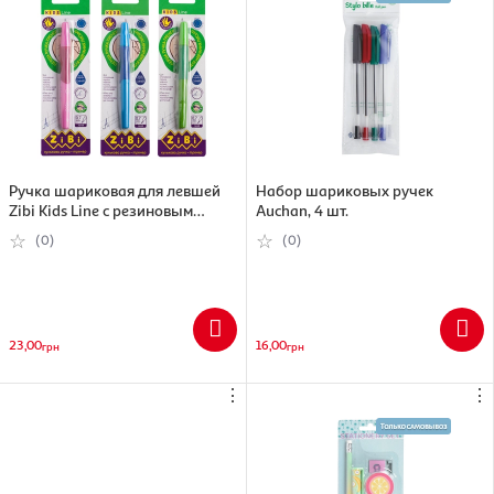
Ручка шариковая для левшей
Набор шариковых ручек
Zibi Kids Line с резиновым
Auchan, 4 шт.
гриппом, синий , 0.7 мм
(0)
(0)
(4823078941138)
23,00
16,00
грн
грн
⋮
⋮