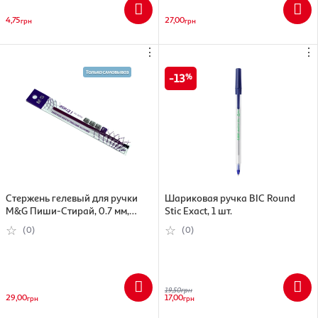
4,75
27,00
грн
грн
⋮
⋮
13
Стержень гелевый для ручки
Шариковая ручка BIC Round
M&G Пиши-Стирай, 0.7 мм,
Stic Exact, 1 шт.
фиолетовый
(0)
(0)
19,50
грн
29,00
17,00
грн
грн