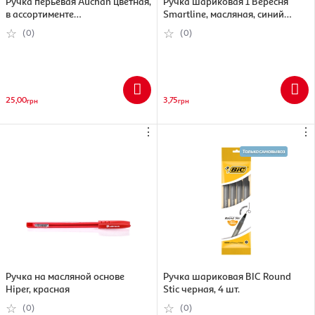
Ручка перьевая Auchan цветная,
Ручка шариковая 1 Вересня
в ассортименте
Smartline, масляная, синий
(3245676609028)
(5009074110344)
(0)
(0)
25,00
3,75
грн
грн
⋮
⋮
Ручка на масляной основе
Ручка шариковая BIC Round
Hiper, красная
Stic черная, 4 шт.
(0)
(0)