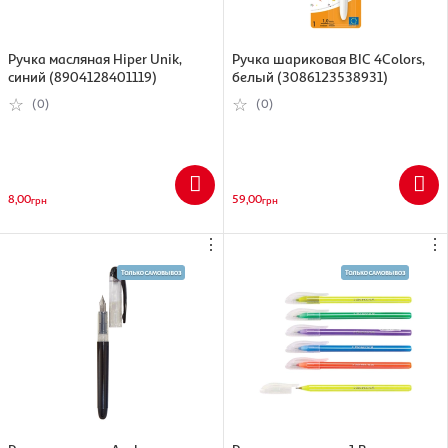
Ручка масляная Hiper Unik,
Ручка шариковая BIC 4Colors,
синий (8904128401119)
белый (3086123538931)
(0)
(0)
8,00
59,00
грн
грн
⋮
⋮