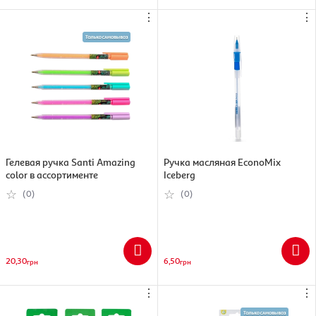
⋮
⋮
Гелевая ручка Santi Аmazing
Ручка масляная EconoMix
color в ассортименте
Iceberg
(0)
(0)
20,30
6,50
грн
грн
⋮
⋮