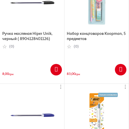
Ручка масляная Hiper Unik,
Набор канцтоваров Koopman, 5
черный ( 8904128401126)
предметов
(0)
(0)
8,00
83,00
грн
грн
⋮
⋮