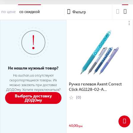
по цене
со скидкой
Фильтр
⋮
Не нашли нужный товар?
На auchan.ua отсутствуют
скоропортящиеся товары. Их
Ручка гелевая Axent Correct
можно заказать при доставке
Click AG1128-02-A
ДОДОму. Хотите переключиться?
автоматическая, пиши-стирай,
Выбрать доставку
(0)
ДОДОму
0.5 мм синий, в ассортименте
(4063276348524)
40,00
грн