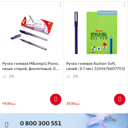
⋮
⋮
Ручка гелевая M&amp;G Piano,
Ручка гелевая Auchan Soft,
пиши-стирай, фиолетовый, 0.7
синий , 0.7 мм ( 3245676607703)
мм (6933631511918)
(0)
(0)
49,00
28,00
грн
грн
0 800 300 551