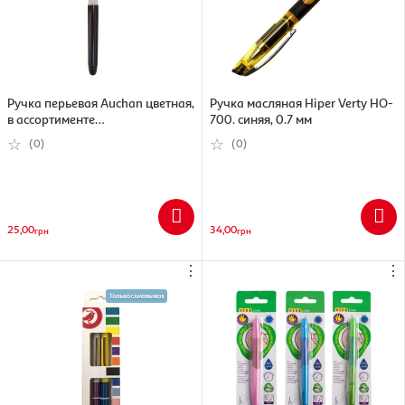
Ручка перьевая Auchan цветная,
Ручка масляная Hiper Verty HO-
в ассортименте
700. синяя, 0.7 мм
(3245676609028)
(0)
(0)
25,00
34,00
грн
грн
⋮
⋮