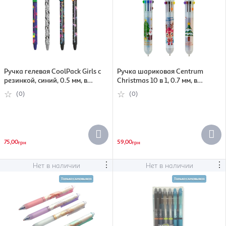
Ручка гелевая CoolPack Girls с
Ручка шариковая Centrum
резинкой, синий, 0.5 мм, в
Christmas 10 в 1, 0.7 мм, в
ассортименте (5907620178902)
ассортименте (4030969899755)
(0)
(0)
75,00
59,00
грн
грн
⋮
⋮
Нет в наличии
Нет в наличии