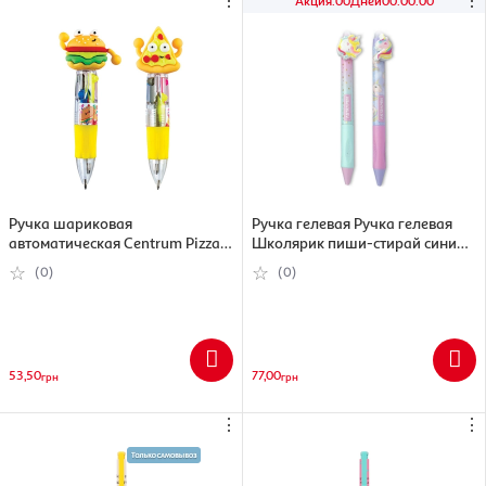
⋮
⋮
Акция
:
00
Дней
00
:
00
:
00
Ручка шариковая
Ручка гелевая Ручка гелевая
автоматическая Centrum Pizza
Школярик пиши-стирай синий
and hamburger 0.7 мм, 4-х
0.5 мм в ассортименте
(0)
(0)
цветная, в ассортименте
(5901137183275)
(4030969800959)
53,50
77,00
грн
грн
⋮
⋮