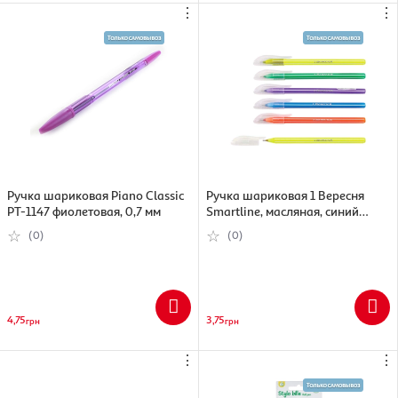
⋮
⋮
Ручка шариковая Piano Classic
Ручка шариковая 1 Вересня
PT-1147 фиолетовая, 0,7 мм
Smartline, масляная, синий
(5009074110344)
(0)
(0)
4,75
3,75
грн
грн
⋮
⋮