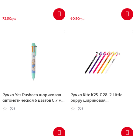
72,50
60,50
грн
грн
⋮
⋮
Ручка Yes Pusheen шариковая
Ручка Kite K25-028-2 Little
автоматическая 6 цветов 0.7 мм
puppy шариковая
( 412267)
автоматическая синий в
(0)
(0)
ассортименте (4063276334107)