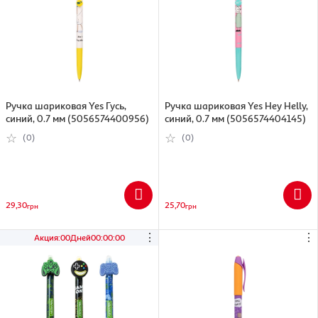
Ручка шариковая Yes Гусь,
Ручка шариковая Yes Hey Helly,
синий, 0.7 мм (5056574400956)
синий, 0.7 мм (5056574404145)
(0)
(0)
29,30
25,70
грн
грн
⋮
⋮
Акция
:
00
Дней
00
:
00
:
00