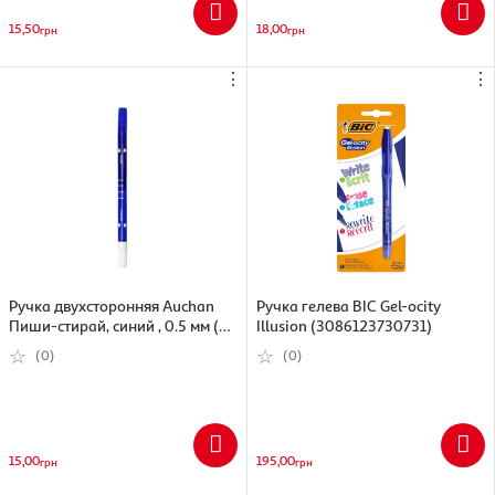
15,50
18,00
грн
грн
⋮
⋮
Ручка двухсторонняя Auchan
Ручка гелева BIC Gel-ocity
Пиши-стирай, синий , 0.5 мм (
Illusion (3086123730731)
3245676445626)
(0)
(0)
15,00
195,00
грн
грн