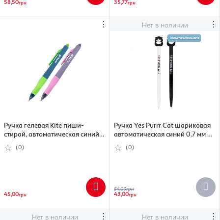
58,50
35,77
грн
грн
⋮
⋮
Нет в наличии
Ручка гелевая Kite пиши-
Ручка Yes Purrr Cat шариковая
стирай, автоматическая синий,
автоматическая синий 0.7 мм в
0.5 мм (4063276333292)
ассортименте (412107)
(0)
(0)
54,00
грн
45,00
43,00
грн
грн
⋮
⋮
Нет в наличии
Нет в наличии