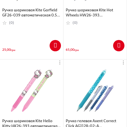
Ручка шариковая Kite Garfield
Ручка шариковая Kite Hot
GF26-039 автоматическая 0.5
Wheels HW26-393
мм, синий (4063276349224)
автоматическая с фигуркой, 0.5
(0)
(0)
мм, синий, в ассортименте
(4063276349248)
25,00
65,00
грн
грн
⋮
⋮
Ручка шариковая Kite Hello
Ручка гелевая Axent Correct
Kitty HK26-393 автоматическая
Click AG1128-02-A