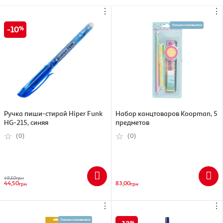
⋮
⋮
10
Ручка пиши-стирай Hiper Funk
Набор канцтоваров Koopman, 5
HG-215, синяя
предметов
(0)
(0)
49,50
грн
44,50
83,00
грн
грн
⋮
⋮