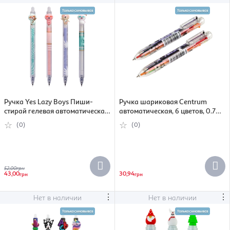
Ручка Yes Lazy Boys Пиши-
Ручка шариковая Centrum
стирай гелевая автоматическая
автоматическая, 6 цветов, 0.7
синий 0.5 мм в ассортиенте
мм (4030969805251)
(0)
(0)
(411998)
52,00
грн
43,00
30,94
грн
грн
⋮
⋮
Нет в наличии
Нет в наличии