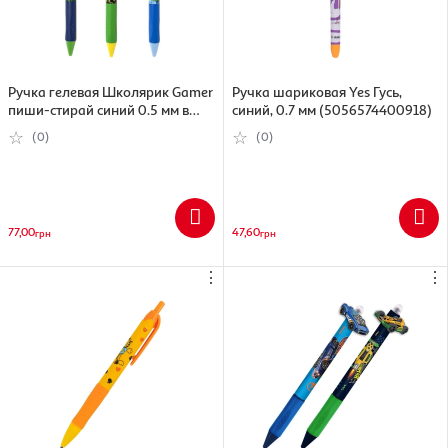
Ручка гелевая Школярик Gamer
Ручка шариковая Yes Гусь,
пиши-стирай синий 0.5 мм в
синий, 0.7 мм (5056574400918)
ассортименте (5901137183312)
(0)
(0)
77,00
47,60
грн
грн
⋮
⋮