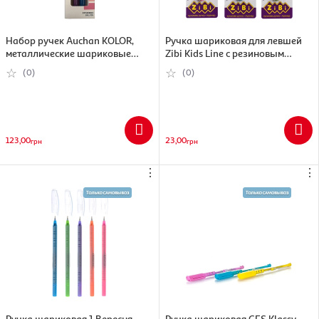
Набор ручек Auchan KOLOR,
Ручка шариковая для левшей
металлические шариковые
Zibi Kids Line с резиновым
автоматические, 2 шт, в
гриппом, синий , 0.7 мм
(0)
(0)
ассортименте
(4823078941138)
123,00
23,00
грн
грн
⋮
⋮
Ручка шариковая 1 Вересня
Ручка шариковая CFS Klassy