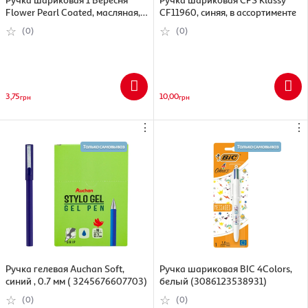
Flower Pearl Coated, масляная,
CF11960, синяя, в ассортименте
синий (5009074110320)
(0)
(0)
3,75
10,00
грн
грн
⋮
⋮
Ручка гелевая Auchan Soft,
Ручка шариковая BIC 4Colors,
синий , 0.7 мм ( 3245676607703)
белый (3086123538931)
(0)
(0)