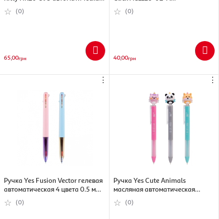
с фигуркой, 0.5 мм, синий, в
автоматическая, пиши-стирай,
(0)
(0)
ассортименте (4063276349231)
0.5 мм синий, в ассортименте
(4063276348524)
65,00
40,00
грн
грн
⋮
⋮
Ручка Yes Fusion Vector гелевая
Ручка Yes Cute Animals
автоматическая 4 цвета 0.5 мм в
масляная автоматическая
ассортименте (420458)
синий 0.7 мм в ассортименте
(0)
(0)
(412104)