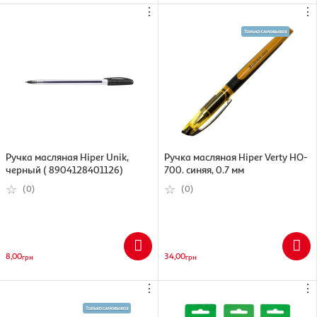
⋮
⋮
Ручка масляная Hiper Unik,
Ручка масляная Hiper Verty HO-
черный ( 8904128401126)
700. синяя, 0.7 мм
(0)
(0)
8,00
34,00
грн
грн
⋮
⋮