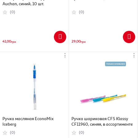
Auchan, синий, 10 шт.
(0)
(0)
41,00
29,00
грн
грн
⋮
⋮
Ручка масляная EconoMix
Ручка шариковая CFS Klassy
Iceberg
CF11960, синяя, в ассортименте
(0)
(0)