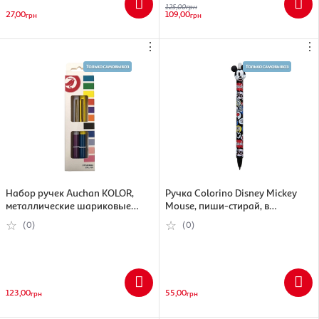
125,00
грн
27,00
109,00
грн
грн
⋮
⋮
Набор ручек Auchan KOLOR,
Ручка Colorino Disney Mickey
металлические шариковые
Mouse, пиши-стирай, в
автоматические, 2 шт, в
ассортименте
(0)
(0)
ассортименте
123,00
55,00
грн
грн