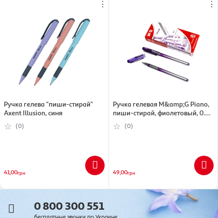
⋮
⋮
Ручка гелева "пиши-стирай"
Ручка гелевая M&amp;G Piano,
Axent Illusion, синя
пиши-стирай, фиолетовый, 0.7
мм (6933631511918)
(0)
(0)
41,00
49,00
грн
грн
0 800 300 551
бесплатные звонки по Украине