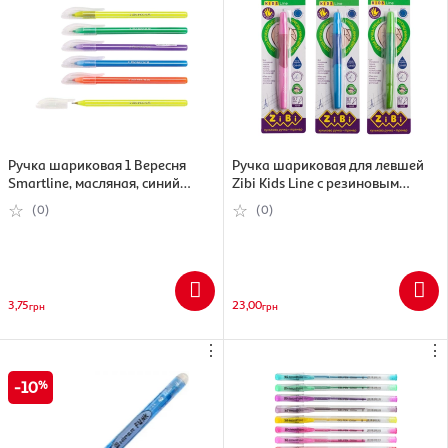
Ручка шариковая 1 Вересня
Ручка шариковая для левшей
Smartline, масляная, синий
Zibi Kids Line с резиновым
(5009074110344)
гриппом, синий , 0.7 мм
(0)
(0)
(4823078941138)
3,75
23,00
грн
грн
⋮
⋮
10