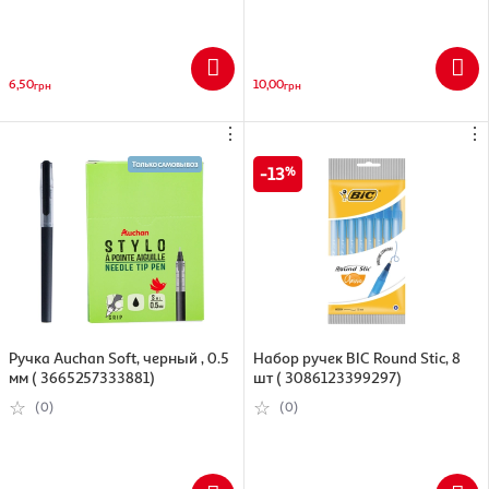
6,50
10,00
грн
грн
⋮
⋮
13
Ручка Auchan Soft, черный , 0.5
Набор ручек BIC Round Stic, 8
мм ( 3665257333881)
шт ( 3086123399297)
(0)
(0)