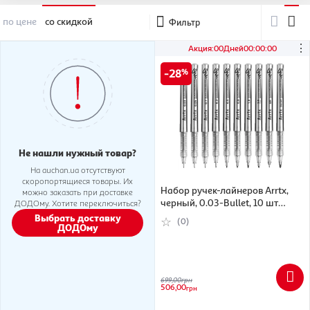
по цене
со скидкой
Фильтр
⋮
Акция
:
00
Дней
00
:
00
:
00
28
Не нашли нужный товар?
На auchan.ua отсутствуют
скоропортящиеся товары. Их
Набор ручек-лайнеров Arrtx,
можно заказать при доставке
черный, 0.03-Bullet, 10 шт
ДОДОму. Хотите переключиться?
(6974703126067)
Выбрать доставку
(0)
ДОДОму
699,00
грн
506,00
грн