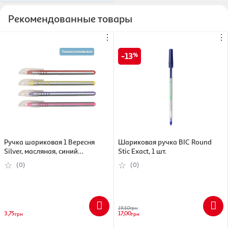
Рекомендованные товары
⋮
⋮
13
Ручка шариковая 1 Вересня
Шариковая ручка BIC Round
Silver, масляная, синий
Stic Exact, 1 шт.
(5009074109522)
(0)
(0)
19,50
грн
3,75
17,00
грн
грн