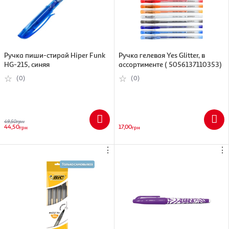
Ручка пиши-стирай Hiper Funk
Ручка гелевая Yes Glitter, в
HG-215, синяя
ассортименте ( 5056137110353)
(0)
(0)
49,50
грн
44,50
17,00
грн
грн
⋮
⋮