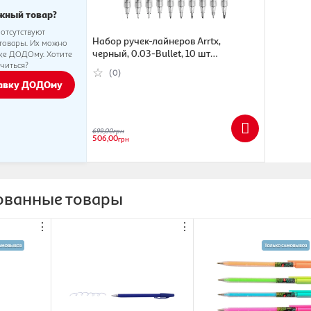
жный товар?
 отсутствуют
Набор ручек-лайнеров Arrtx,
товары. Их можно
черный, 0.03-Bullet, 10 шт
вке ДОДОму. Хотите
читься?
(6974703126067)
(0)
тавку ДОДОму
699,00
грн
506,00
грн
ованные товары
⋮
⋮