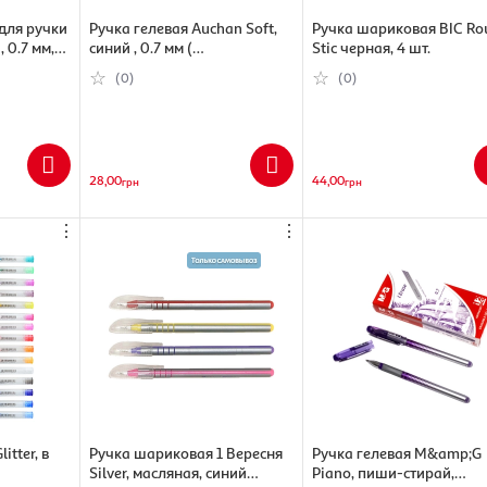
для ручки
Ручка гелевая Auchan Soft,
Ручка шариковая BIC Ro
0.7 мм,
синий , 0.7 мм (
Stic черная, 4 шт.
3245676607703)
(0)
(0)
28,00
44,00
грн
грн
⋮
⋮
itter, в
Ручка шариковая 1 Вересня
Ручка гелевая M&amp;G
Silver, масляная, синий
Piano, пиши-стирай,