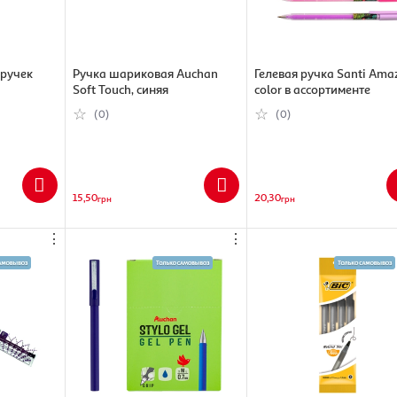
ручек
Ручка шариковая Auchan
Гелевая ручка Santi Аma
Soft Touch, синяя
color в ассортименте
(0)
(0)
15,50
20,30
грн
грн
⋮
⋮