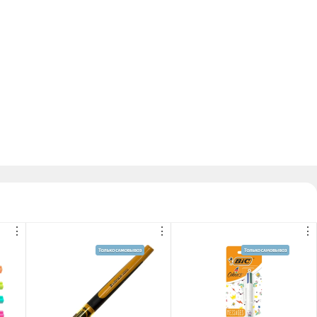
⋮
⋮
⋮