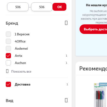
Не нашли ну
–
OK
На auchan.ua
скоропортящиеся 
заказать при доста
Бренд
переклю
Выбрать дос
1 Вересня
4Office
Aodemei
Arrtx
1
Auchan
1
Рекоменд
Показать все
Доставка
1
Вид