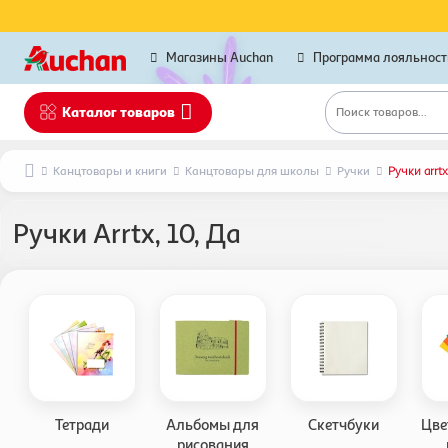
Магазины Auchan
Программа лояльност
Каталог товаров
Поиск товаров...
Канцтовары и книги
Канцтовары для школы
Ручки
Ручки arrtx
Ручки Arrtx, 10, Да
Тетради
Альбомы для
Скетчбуки
Цве
рисования