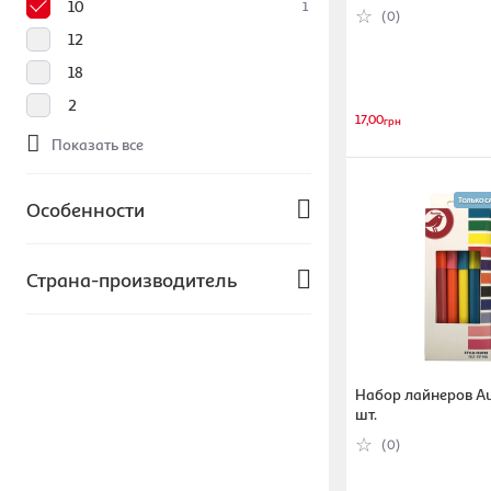
Показать все
5056137110353)
10
1
(0)
12
18
2
17,00
грн
Показать все
Особенности
С колпачком
1
Страна-производитель
Детские
Без особенностей
Китай
1
С резинкой
Индия
С эргономичными вставками
Набор лайнеров Au
Украина
шт.
Франция
Показать все
(0)
Япония