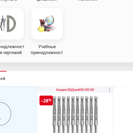
портфели
надлежности
Учебные
я чертежей
принадлежности
кой
⋮
Акция
:
00
Дней
00
:
00
:
00
28