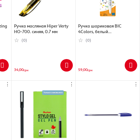
zing
Ручка масляная Hiper Verty
Ручка шариковая BIC
HO-700. синяя, 0.7 мм
4Colors, белый
(3086123538931)
(0)
(0)
34,00
59,00
грн
грн
⋮
⋮
⋮