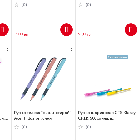
( 3245676445626)
ассортименте
(0)
(0)
15,00
55,00
грн
грн
⋮
⋮
⋮
Ручка гелева "пиши-стирай"
Ручка шариковая CFS Klassy
ая,
Axent Illusion, синя
CF11960, синяя, в
ассортименте
(0)
(0)