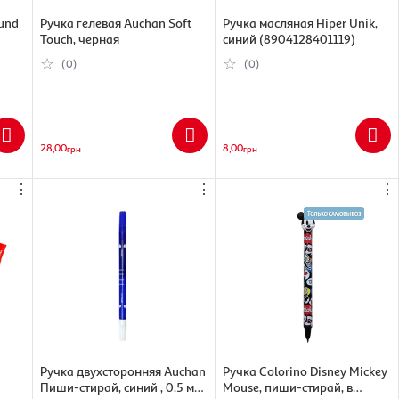
und
Ручка гелевая Auchan Soft
Ручка масляная Hiper Unik,
Touch, черная
синий (8904128401119)
(0)
(0)
28,00
8,00
грн
грн
⋮
⋮
⋮
Ручка двухсторонняя Auchan
Ручка Colorino Disney Mickey
Пиши-стирай, синий , 0.5 мм
Mouse, пиши-стирай, в