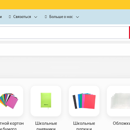
и
Связаться
Больше о нас
тной картон
Школьные
Школьные
Обложк
и бумага
дневники
папки и