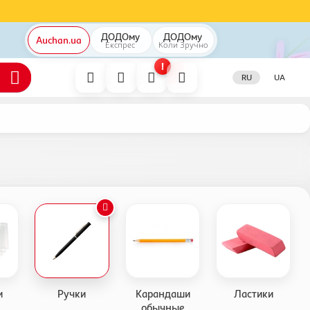
ДОДОму
ДОДОму
Auchan.ua
Експрес
Коли
Зручно
!
RU
UA
и
Ручки
Карандаши
Ластики
обычные