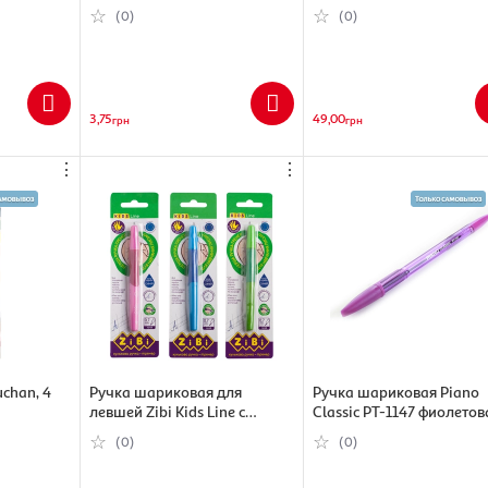
(5009074109522)
фиолетовый, 0.7 мм
(0)
(0)
(6933631511918)
3,75
49,00
грн
грн
⋮
⋮
chan, 4
Ручка шариковая для
Ручка шариковая Piano
левшей Zibi Kids Line с
Classic PT-1147 фиолетов
резиновым гриппом, синий ,
0,7 мм
(0)
(0)
0.7 мм (4823078941138)