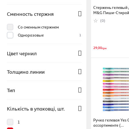
Стержень гелевый 
M&G Пиши-Стирай, 
Сменность стержня
фиолетовый
(0)
Со сменным стержнем
Одноразовые
1
29,00
грн
Цвет чернил
Синий
Толщина линии
Черный
1
Разноцветные
0.7
Тип
Красный
0.5
Фиолетовый
0, 5 мм
Поштучно
Кількість в упаковці, шт.
0.7 мм
Набор
Показать все
1
1
Ручка гелевая Yes Gl
1
ассортименте (