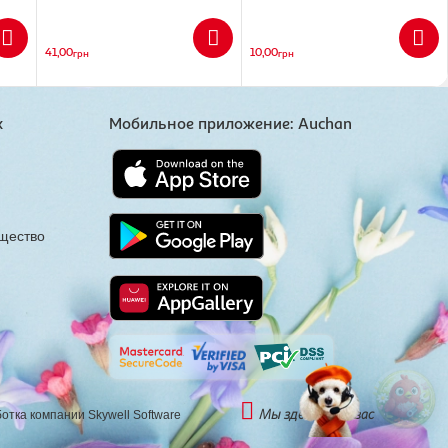
41,00
10,00
грн
грн
х
Мобильное приложение: Auchan
щество
Мы здесь ради вас
отка компании
Skywell Software