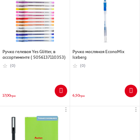
Ручка гелевая Yes Glitter, в
Ручка масляная EconoMix
ассортименте ( 5056137110353)
Iceberg
(0)
(0)
17,00
6,50
грн
грн
⋮
⋮