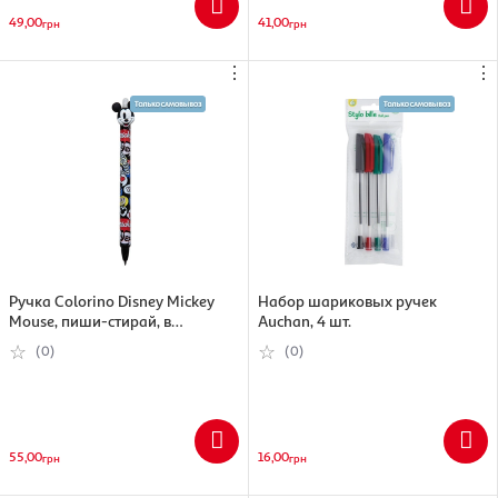
49,00
41,00
грн
грн
⋮
⋮
Ручка Colorino Disney Mickey
Набор шариковых ручек
Mouse, пиши-стирай, в
Auchan, 4 шт.
ассортименте
(0)
(0)
55,00
16,00
грн
грн