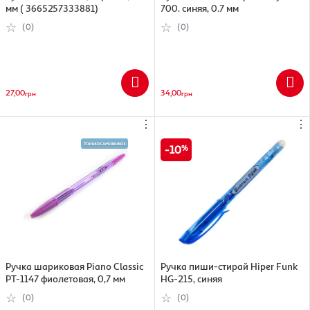
мм ( 3665257333881)
700. синяя, 0.7 мм
(0)
(0)
27,00
34,00
грн
грн
⋮
⋮
10
Ручка шариковая Piano Classic
Ручка пиши-стирай Hiper Funk
PT-1147 фиолетовая, 0,7 мм
HG-215, синяя
(0)
(0)