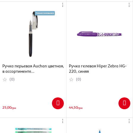
⋮
⋮
Ручка перьевая Auchan цветная,
Ручка гелевая Hiper Zebra HG-
в ассортименте
220, синяя
(3245676609028)
(0)
(0)
25,00
44,50
грн
грн
⋮
⋮