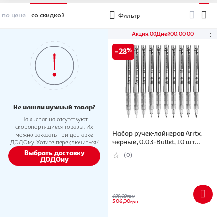
по цене
со скидкой
Фильтр
⋮
Акция
:
00
Дней
00
:
00
:
00
28
Не нашли нужный товар?
На auchan.ua отсутствуют
скоропортящиеся товары. Их
Набор ручек-лайнеров Arrtx,
можно заказать при доставке
черный, 0.03-Bullet, 10 шт
ДОДОму. Хотите переключиться?
(6974703126067)
Выбрать доставку
(0)
ДОДОму
699,00
грн
506,00
грн