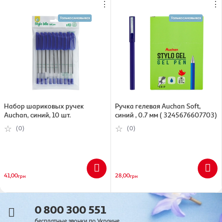
⋮
⋮
Набор шариковых ручек
Ручка гелевая Auchan Soft,
Auchan, синий, 10 шт.
синий , 0.7 мм ( 3245676607703)
(0)
(0)
41,00
28,00
грн
грн
0 800 300 551
бесплатные звонки по Украине