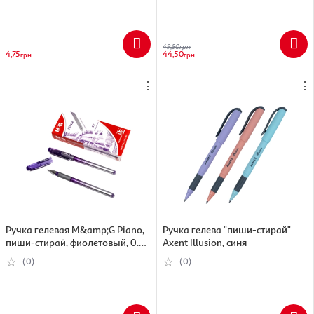
49,50
грн
4,75
44,50
грн
грн
⋮
⋮
Ручка гелевая M&amp;G Piano,
Ручка гелева "пиши-стирай"
пиши-стирай, фиолетовый, 0.7
Axent Illusion, синя
мм (6933631511918)
(0)
(0)