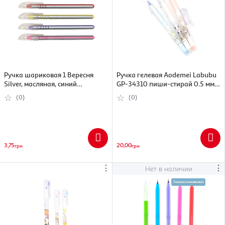
Ручка шариковая 1 Вересня
Ручка гелевая Aodemei Labubu
Silver, масляная, синий
GP-34310 пиши-стирай 0.5 мм
(5009074109522)
синий в ассортименте
(0)
(0)
(6956953567180)
3,75
20,00
грн
грн
⋮
⋮
Нет в наличии