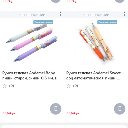
13,10
13,10
грн
грн
⋮
⋮
Нет в наличии
Нет в наличии
Ручка гелевая Aodemei Baby,
Ручка гелевая Aodemei Sweet
пиши-стирай, синий, 0.5 мм, в
dog автоматическая, пиши-
ассортименте (6956953530771)
стирай, синий, 0.5 мм, в
(0)
(0)
ассортименте (6956953530726)
22,60
22,60
грн
грн