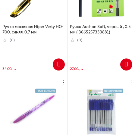
Ручка масляная Hiper Verty HO-
Ручка Auchan Soft, черный , 0.5
700. синяя, 0.7 мм
мм ( 3665257333881)
(0)
(0)
34,00
27,00
грн
грн
⋮
⋮