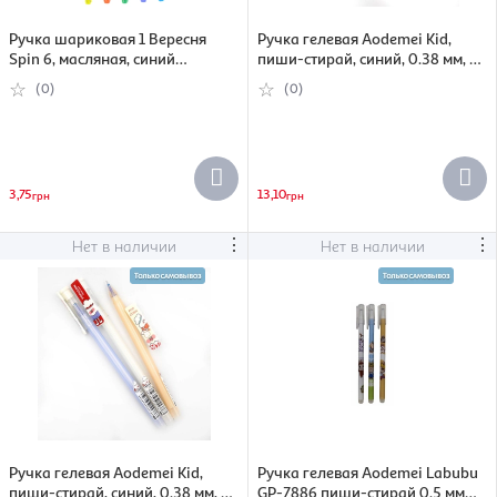
Ручка шариковая 1 Вересня
Ручка гелевая Aodemei Kid,
Spin 6, масляная, синий
пиши-стирай, синий, 0.38 мм, в
(5009074110559)
ассортименте (6956953554111)
(0)
(0)
3,75
13,10
грн
грн
⋮
⋮
Нет в наличии
Нет в наличии
Ручка гелевая Aodemei Kid,
Ручка гелевая Aodemei Labubu
пиши-стирай, синий, 0.38 мм, в
GP-7886 пиши-стирай 0.5 мм