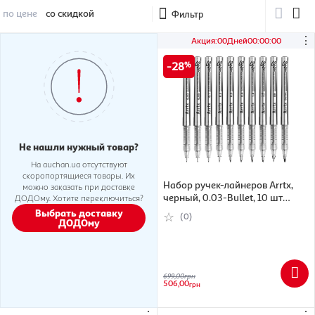
по цене
со скидкой
Фильтр
⋮
Акция
:
00
Дней
00
:
00
:
00
28
Не нашли нужный товар?
На auchan.ua отсутствуют
скоропортящиеся товары. Их
Набор ручек-лайнеров Arrtx,
можно заказать при доставке
черный, 0.03-Bullet, 10 шт
ДОДОму. Хотите переключиться?
(6974703126067)
Выбрать доставку
(0)
ДОДОму
699,00
грн
506,00
грн