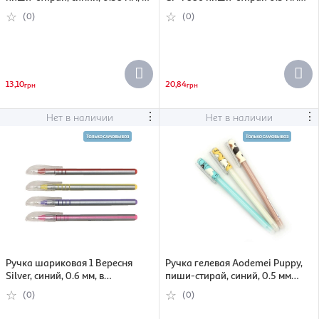
ассортименте (6956953553763)
синий в ассортименте
(0)
(0)
(6902035378861)
13,10
20,84
грн
грн
⋮
⋮
Нет в наличии
Нет в наличии
Ручка шариковая 1 Вересня
Ручка гелевая Aodemei Puppy,
Silver, синий, 0.6 мм, в
пиши-стирай, синий, 0.5 мм
ассортименте (4820253260770)
(6956953534526)
(0)
(0)