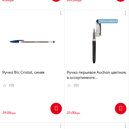
грн
грн
⋮
⋮
Ручка Bic Cristal, синяя
Ручка перьевая Auchan цветная,
в ассортименте
(3245676609028)
(0)
(0)
29,00
25,00
грн
грн
⋮
⋮