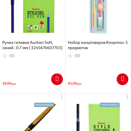
Ручка гелевая Auchan Soft,
Набор канцтоваров Koopman, 5
синий , 0.7 мм ( 3245676607703)
предметов
(0)
(0)
28,00
83,00
грн
грн
⋮
⋮