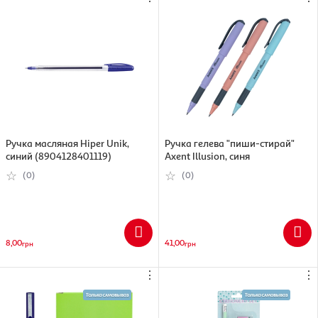
Ручка масляная Hiper Unik,
Ручка гелева "пиши-стирай"
синий (8904128401119)
Axent Illusion, синя
(0)
(0)
8,00
41,00
грн
грн
⋮
⋮