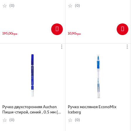
(0)
(0)
195,00
10,90
грн
грн
⋮
⋮
Ручка двухсторонняя Auchan
Ручка масляная EconoMix
Пиши-стирай, синий , 0.5 мм (
Iceberg
3245676445626)
(0)
(0)