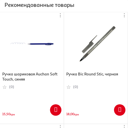
Рекомендованные товары
⋮
⋮
Ручка шариковая Auchan Soft
Ручка Bic Round Stic, черная
Touch, синяя
(0)
(0)
15,50
18,00
грн
грн
⋮
⋮