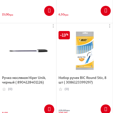
15,00
6,50
грн
грн
⋮
⋮
13
Ручка масляная Hiper Unik,
Набор ручек BIC Round Stic, 8
черный ( 8904128401126)
шт ( 3086123399297)
(0)
(0)
125,00
грн
8,00
109,00