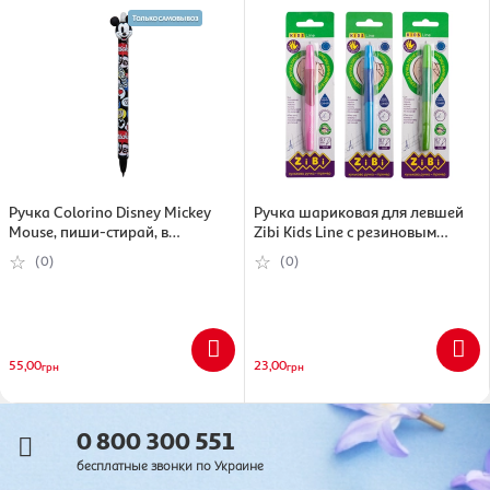
Ручка Colorino Disney Mickey
Ручка шариковая для левшей
Mouse, пиши-стирай, в
Zibi Kids Line с резиновым
ассортименте
гриппом, синий , 0.7 мм
(0)
(0)
(4823078941138)
55,00
23,00
грн
грн
0 800 300 551
бесплатные звонки по Украине