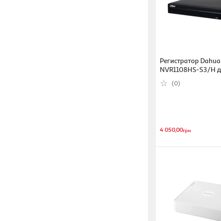
Регистратор Dahua
NVR1108HS-S3/H д
видеонаблюдения 
(0)
4 050,00
грн