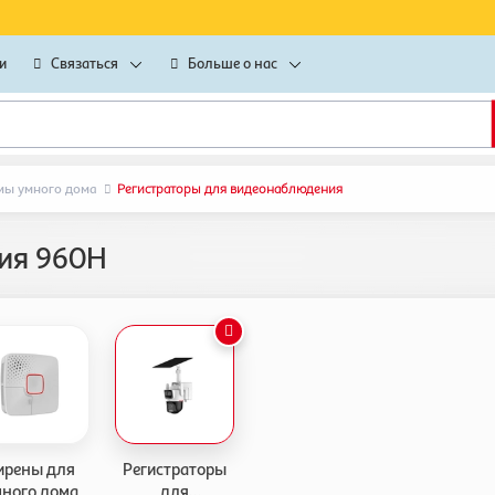
и
Связаться
Больше о нас
мы умного дома
Регистраторы для видеонаблюдения
ия 960H
ирены для
Регистраторы
ного дома
для