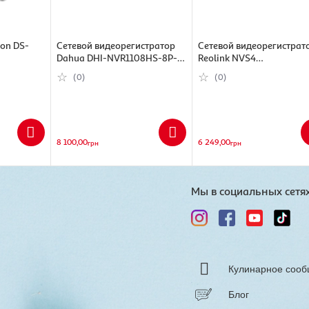
ion DS-
Сетевой видеорегистратор
Сетевой видеорегистрат
Dahua DHI-NVR1108HS-8P-
Reolink NVS4
(493420)
S3/H (6939554989438)
(6976930222147)
(0)
(0)
8 100,00
6 249,00
грн
грн
Мы в социальных сетя
Кулинарное сооб
Блог