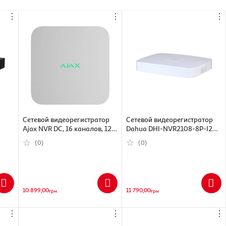
⋮
⋮
⋮
Сетевой видеорегистратор
Сетевой видеорегистратор
Ajax NVR DC, 16 каналов, 12V,
Dahua DHI-NVR2108-8P-I2
65)
белый (000053908)
(6923172520128)
(0)
(0)
10 899,00
11 790,00
грн
грн
⋮
⋮
⋮