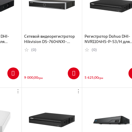
 DHI-
Сетевой видеорегистратор
Регистратор Dahua DHI-
ля
Hikvision DS-7604NXI-
NVR1104HS-P-S3/H для
(339222)
K1/4P(D) (6942160489841)
видеонаблюдения (3410
(0)
(0)
9 000,00
5 625,00
грн
грн
⋮
⋮