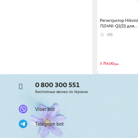
Регистратор Hikvis
7104NI-Q1(D) для
видеонаблюдения 
(0)
3 756,00
грн
0 800 300 551
бесплатные звонки по Украине
Viber bot
Telegram bot