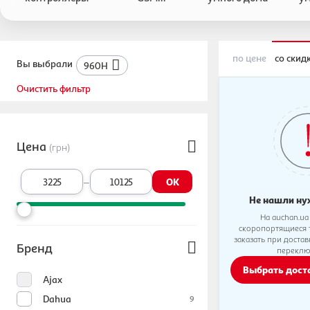
сигнализаций
по цене
со скид
Вы выбрали
960H
Очистить фильтр
Цена
(грн)
–
OK
Не нашли ну
На auchan.ua
скоропортящиеся 
заказать при доста
Бренд
переклю
Выбрать дос
Ajax
Dahua
9