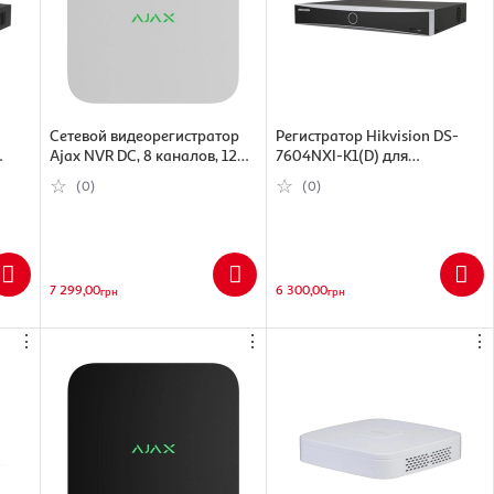
Сетевой видеорегистратор
Регистратор Hikvision DS-
Ajax NVR DC, 8 каналов, 12V,
7604NXI-K1(D) для
32)
белый (000055792)
видеонаблюдения (536496)
(0)
(0)
7 299,00
6 300,00
грн
грн
⋮
⋮
⋮