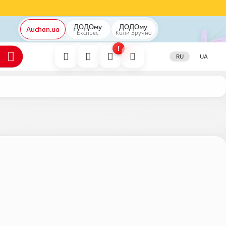
ДОДОму
ДОДОму
Auchan.ua
Експрес
Коли
Зручно
!
RU
UA