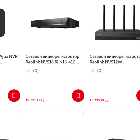
Ajax NVR
Сетевой видеорегистратор
Сетевой видеорегистрат
Reolink NVS16 RLN16-410
Reolink NVS12W
482808)
(6975253986552)
(6975253983940)
(0)
(0)
19 799,00
11 999,00
грн
грн
⋮
⋮