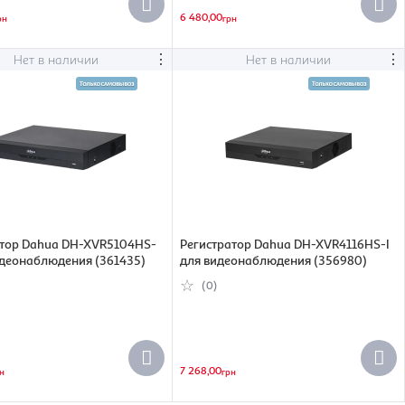
6 480,00
рн
грн
⋮
⋮
Нет в наличии
Нет в наличии
атор Dahua DH-XVR5104HS-
Регистратор Dahua DH-XVR4116HS-I
идеонаблюдения (361435)
для видеонаблюдения (356980)
(0)
7 268,00
н
грн