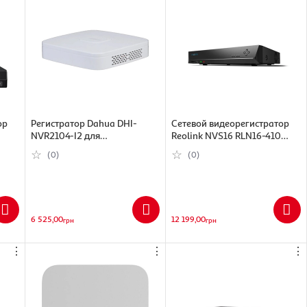
ор
Регистратор Dahua DHI-
Сетевой видеорегистратор
NVR2104-I2 для
Reolink NVS16 RLN16-410
видеонаблюдения (448251)
(6972489770078)
(0)
(0)
6 525,00
12 199,00
грн
грн
⋮
⋮
⋮