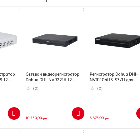
⋮
⋮
стратор
Сетевой видеорегистратор
Регистратор Dahua DHI-
8-I2
Dahua DHI-NVR2216-I2
NVR1104HS-S3/H для
(6923172504982)
видеонаблюдения (3390
(0)
(0)
10 530,00
3 375,00
грн
грн
⋮
⋮