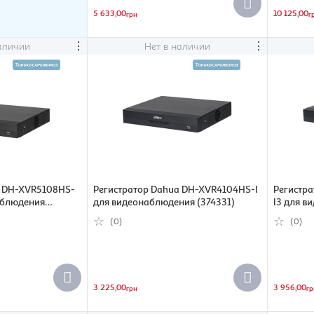
5 633,00
10 125,00
грн
г
⋮
⋮
аличии
Нет в наличии
a DH-XVR5108HS-
Регистратор Dahua DH-XVR4104HS-I
Регистр
аблюдения
для видеонаблюдения (374331)
I3 для в
(0)
(0)
3 225,00
3 956,00
грн
гр