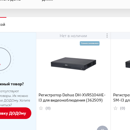
видеонаблюдения
кой
⋮
Нет в наличии
жный товар?
 отсутствуют
Регистратор Dahua DH-XVR5104HE-
Регистр
товары. Их можно
I3 для видеонаблюдения (362509)
5M-I3 д
вке ДОДОму. Хотите
читься?
(536268)
(0)
(0)
тавку ДОДОму