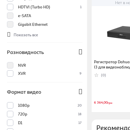
Нет в н
HDTVI (Turbo HD)
1
e-SATA
Gigabit Ethernet
Показать все
Разновидность
Регистратор Dahu
NVR
I3 для видеонаблю
XVR
9
(0)
Формат видео
6 364,00
грн
1080p
20
720p
18
D1
17
Рекоменд