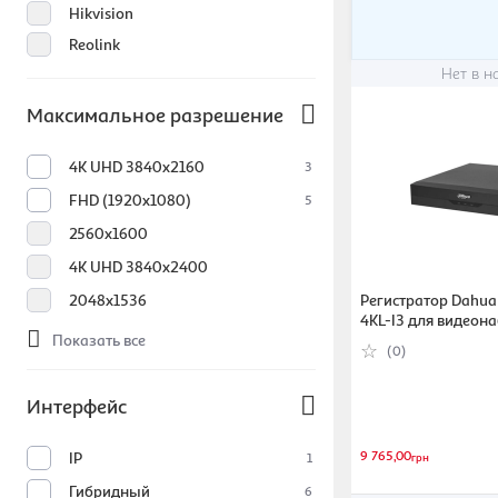
Hikvision
Reolink
Нет в н
Максимальное разрешение
4К UHD 3840х2160
3
FHD (1920x1080)
5
2560x1600
4К UHD 3840х2400
Регистратор Dahu
2048x1536
4KL-I3 для видеон
Показать все
(437585)
(0)
Интерфейс
9 765,00
IP
1
грн
Гибридный
6