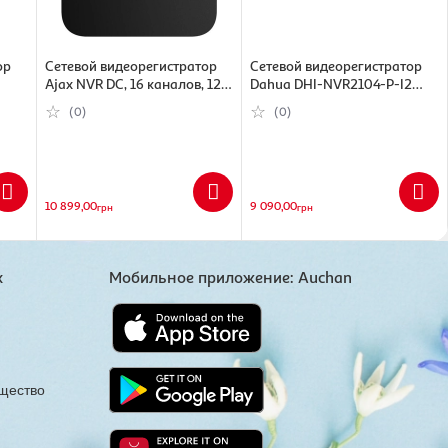
ор
Сетевой видеорегистратор
Сетевой видеорегистратор
Ajax NVR DC, 16 каналов, 12V,
Dahua DHI-NVR2104-P-I2
черный (000055795)
(6923172520098)
(0)
(0)
10 899,00
9 090,00
грн
грн
х
Мобильное приложение: Auchan
щество