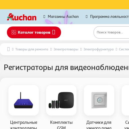
Магазины Auchan
Программа лояльност
Каталог товаров
Поиск товаров...
Товары для ремонта
Электротовары
Электрофурнитура
Систе
Регистраторы для видеонаблюден
Центральные
Комплекты
Датчики для
С
контроллеры
GSM
умного дома
ум