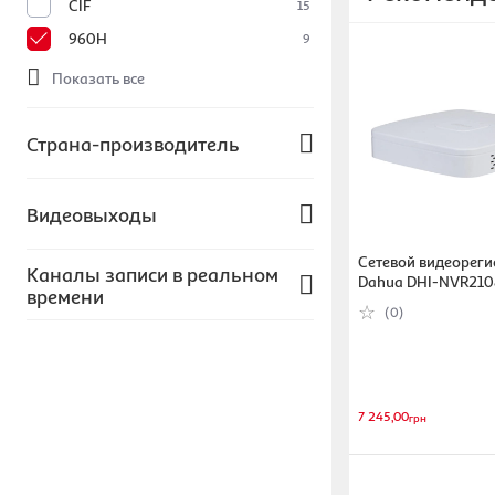
CIF
15
960H
9
Показать все
Страна-производитель
Китай
9
Видеовыходы
Украина
Сетевой видеореги
HDMI
9
Каналы записи в реальном
Dahua DHI-NVR210
времени
D-Sub (VGA)
9
(6923172508812)
(0)
8
3
16
1
4
2
7 245,00
грн
6
1
10
1