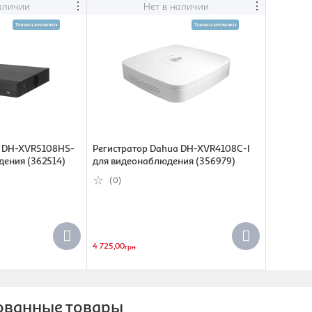
⋮
⋮
аличии
Нет в наличии
a DH-XVR5108HS-
Регистратор Dahua DH-XVR4108C-I
дения (362514)
для видеонаблюдения (356979)
(0)
4 725,00
грн
ованные товары