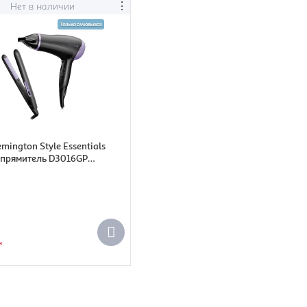
⋮
Нет в наличии
mington Style Essentials
ыпрямитель D3016GP
2000 Вт (5038061146288)
н