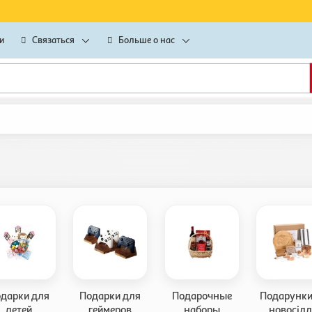
и
Связаться
Больше о нас
дарки для
Подарки для
Подарочные
Подарунки
детей
геймеров
наборы
новосілл