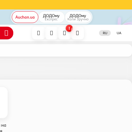
ДОДОму
ДОДОму
Auchan.ua
Експрес
Коли
Зручно
!
RU
UA
 на
я