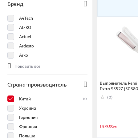
Бренд
A4Tech
AL-KO
Actuel
Ardesto
Arko
Показать все
Выпрямитель Remin
Страна-производитель
Extra S5527 (5038
(0)
Китай
10
Украина
Германия
1 879,00
Франция
грн
Польша