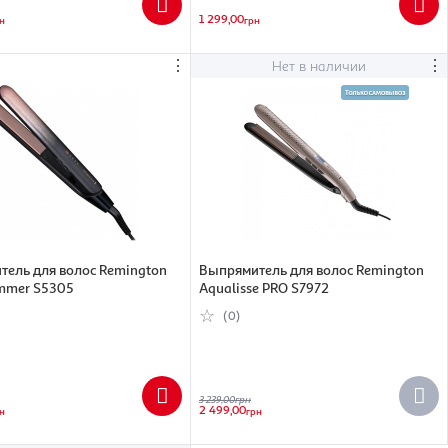
1 299,00
н
грн
⋮
⋮
Нет в наличии
тель для волос Remington
Выпрямитель для волос Remington
immer S5305
Aqualisse PRO S7972
(0)
3 239,00
грн
2 499,00
н
грн