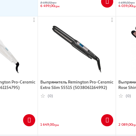
8 499,00
грн
4 699,00
грн
6 499,00
4 039,00
грн
гр
⋮
⋮
gton Pro-Ceramic
Выпрямитель Remington Pro-Ceramic
Выпрями
061154795)
Extra Slim S5515 (5038061164992)
Rose Sh
(0)
(0)
1 649,00
2 089,00
грн
гр