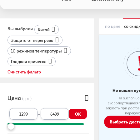
по цене
со скид
Вы выбрали
Китай
Защита от перегрева
10 режимов температуры
Гладкая прическа
Очистить фильтр
Не нашли ну
Цена
(грн)
На auchan.ua
скоропортящиеся 
заказать при доста
–
переклю
OK
Выбрать дос