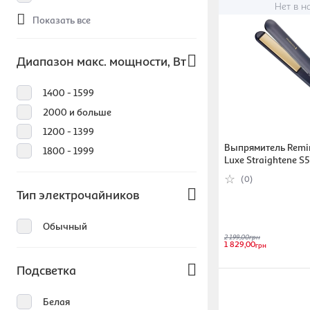
Нет в н
Показать все
Диапазон макс. мощности, Вт
1400 - 1599
2000 и больше
1200 - 1399
Выпрямитель Remin
1800 - 1999
Luxe Straightene S
(5038061154849)
(0)
Тип электрочайников
Обычный
2 199,00
грн
1 829,00
грн
Подсветка
Белая