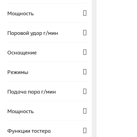
5 - 5.9
Мощность
6 и больше
4 - 4.9
Более 2000
Паровой удар г/мин
2 - 2.9
1500 - 2000
3 - 3.9
1000 - 1499
100 и меньше
Оснащение
101-200
Автовыключение
Режимы
Накладка для деликатных тканей
Система "Капля-Стоп"
Вертикальное отпаривание
Подача пара г/мин
Самоочистка от накипи
Постоянный пар
Паровой удар
50 и менее
Мощность
Подача пара из носика
800 - 1000
Функции тостера
Более 1000