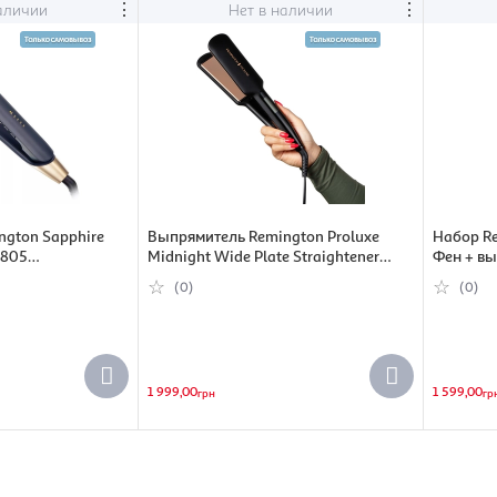
⋮
⋮
аличии
Нет в наличии
gton Sapphire
Выпрямитель Remington Proluxe
Набор Re
5805
Midnight Wide Plate Straightener
Фен + в
S9150B (5038061154894)
черный, 
(0)
(0)
1 999,00
1 599,00
грн
гр