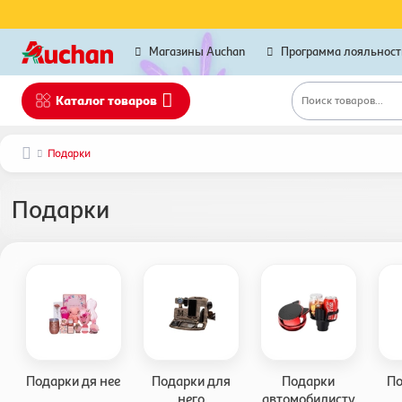
Магазины Auchan
Программа лояльност
Каталог товаров
Поиск товаров...
Подарки
Подарки
Подарки дя нее
Подарки для
Подарки
По
него
автомобилисту