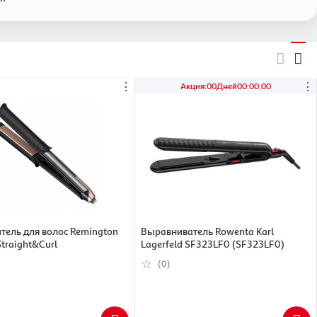
⋮
⋮
Акция
:
00
Дней
00
:
00
:
00
тель для волос Remington
Выравниватель Rowenta Karl
Straight&Curl
Lagerfeld SF323LF0 (SF323LF0)
(0)