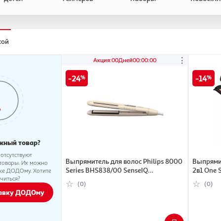
кой
⋮
Акция
:
00
Дней
00
:
00
:
00
24
14
жный товар?
 отсутствуют
Выпрямитель для волос Philips 8000
Выпрями
товары. Их можно
Series BHS838/00 SenseIQ
2в1 One 
вке ДОДОму. Хотите
читься?
(8720689002134)
(0)
(0)
тавку ДОДОму