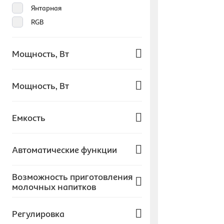
Янтарная
RGB
Мощность, Вт
1801 - 2200 Вт
Мощность, Вт
300 - 550
Емкость
Более 550
51 - 100 г
Автоматические функции
101 - 200 г
Американо
Возможность приготовления
молочных напитков
Эспрессо
Капучино
Автоматическое
Регулировка
Латте
Отсутствует