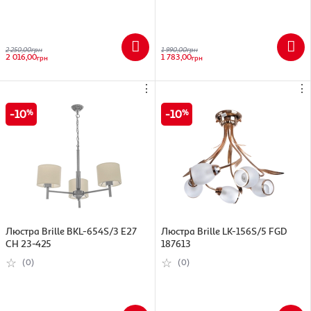
2 250,00
грн
1 990,00
грн
2 016,00
1 783,00
грн
грн
⋮
⋮
10
10
Люстра Brille BKL-654S/3 E27
Люстра Brille LK-156S/5 FGD
CH 23-425
187613
(0)
(0)