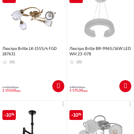
Люстра Brille LK-155S/4 FGD
Люстра Brille BR-996S/16W LED
187631
WH 23-078
(0)
(0)
2 400,00
грн
3 990,00
грн
2 150,00
3 575,00
грн
грн
⋮
⋮
10
10