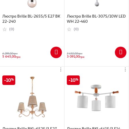
Люстра Brille BL-265S/5 E27 BK
Люстра Brille BL-307S/10W LED
22-240
WH 22-460
(0)
(0)
6 299,00
грн
3 450,00
грн
5 645,00
3 091,00
грн
грн
⋮
⋮
10
10
Люстра Brille BKL-652S/3 E27
Люстра Brille BKL-641S/3 E14