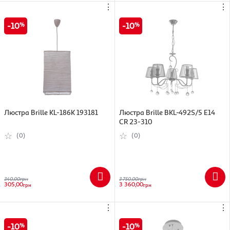
⋮
⋮
10
10
Люстра Brille KL-186K 193181
Люстра Brille BKL-492S/5 E14
CR 23-310
(0)
(0)
340,00
грн
3 750,00
грн
305,00
3 360,00
грн
грн
⋮
⋮
10
10