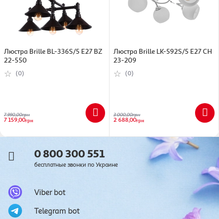
Люстра Brille BL-336S/5 E27 BZ
Люстра Brille LK-592S/5 E27 CH
22-550
23-209
(0)
(0)
7 990,00
грн
3 000,00
грн
7 159,00
2 688,00
грн
грн
0 800 300 551
бесплатные звонки по Украине
Viber bot
Telegram bot