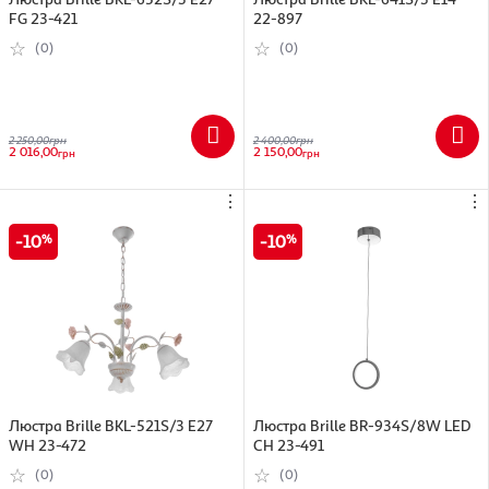
FG 23-421
22-897
(0)
(0)
2 250,00
грн
2 400,00
грн
2 016,00
2 150,00
грн
грн
⋮
⋮
10
10
Люстра Brille BKL-521S/3 E27
Люстра Brille BR-934S/8W LED
WH 23-472
CH 23-491
(0)
(0)