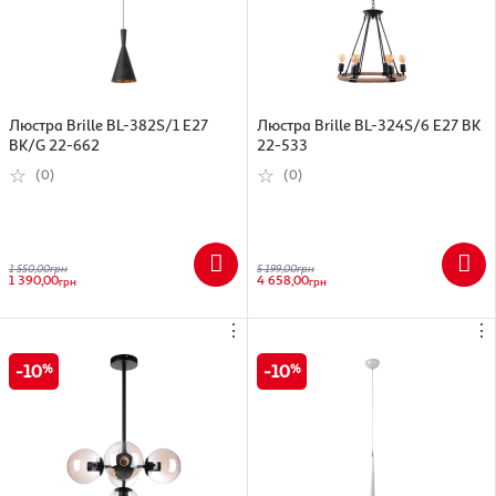
Люстра Brille BL-382S/1 E27
Люстра Brille BL-324S/6 E27 BK
BK/G 22-662
22-533
(0)
(0)
1 550,00
грн
5 199,00
грн
1 390,00
4 658,00
грн
грн
⋮
⋮
10
10