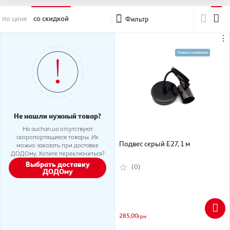
по цене
со скидкой
Фильтр
⋮
Не нашли нужный товар?
На auchan.ua отсутствуют
скоропортящиеся товары. Их
Подвес серый Е27, 1 м
можно заказать при доставке
ДОДОму. Хотите переключиться?
Выбрать доставку
(0)
ДОДОму
285,00
грн