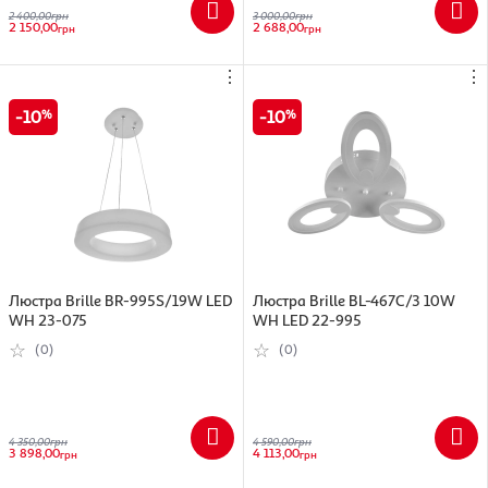
2 400,00
грн
3 000,00
грн
2 150,00
2 688,00
грн
грн
⋮
⋮
10
10
Люстра Brille BR-995S/19W LED
Люстра Brille BL-467C/3 10W
WH 23-075
WH LED 22-995
(0)
(0)
4 350,00
грн
4 590,00
грн
3 898,00
4 113,00
грн
грн