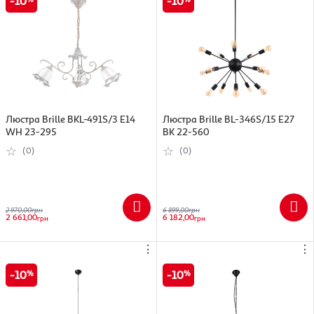
10
10
Люстра Brille BKL-491S/3 E14
Люстра Brille BL-346S/15 E27
WH 23-295
BK 22-560
(0)
(0)
2 970,00
грн
6 899,00
грн
2 661,00
6 182,00
грн
грн
⋮
⋮
10
10