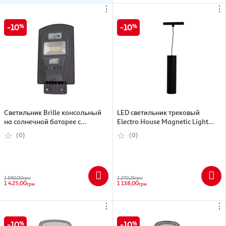
⋮
⋮
10
10
Cветильник Brille консольный
LED светильник трековый
на солнечной батарее с
Electro House Magnetic Light
датчиком движения LED IP54
черный, магнитный, подвесной,
(0)
(0)
HL-602/20W
12 Вт, 1080 Лм (EH-TMLC-12W)
1 590,00
грн
1 270,25
грн
1 425,00
1 138,00
грн
грн
⋮
⋮
10
10