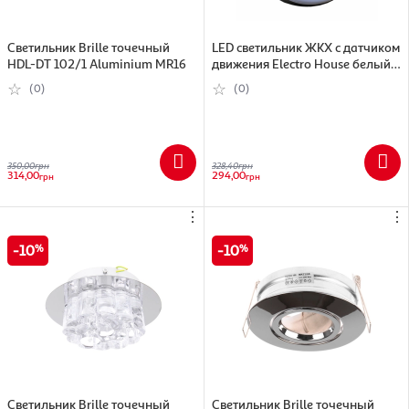
Светильник Brille точечный
LED светильник ЖКХ с датчиком
HDL-DT 102/1 Aluminium MR16
движения Electro House белый,
настенный, 15 Вт, 1200 Лм (EH-
(0)
(0)
GKH-03)
350,00
грн
328,40
грн
314,00
294,00
грн
грн
⋮
⋮
10
10
Светильник Brille точечный
Светильник Brille точечный