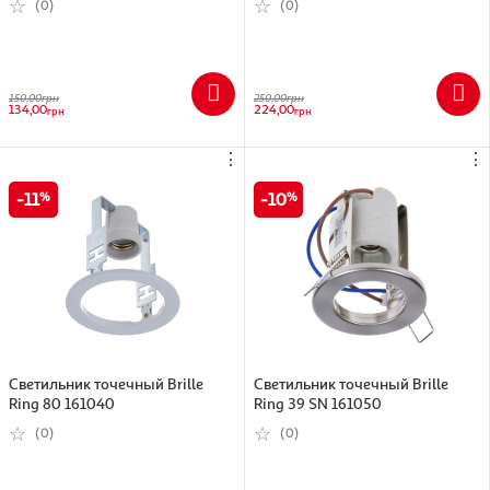
(0)
(0)
150,00
грн
250,00
грн
134,00
224,00
грн
грн
⋮
⋮
11
10
Светильник точечный Brille
Светильник точечный Brille
Ring 80 161040
Ring 39 SN 161050
(0)
(0)