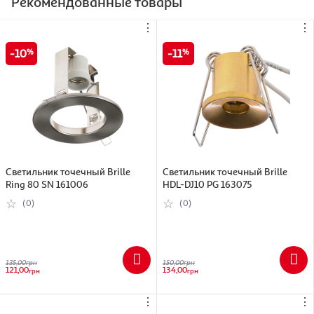
Рекомендованные товары
⋮
⋮
10
11
Светильник точечный Brille
Светильник точечный Brille
Ring 80 SN 161006
HDL-DJ10 PG 163075
(0)
(0)
135,00
грн
150,00
грн
121,00
134,00
грн
грн
⋮
⋮