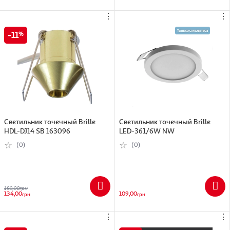
⋮
⋮
11
Светильник точечный Brille
Светильник точечный Brille
HDL-DJ14 SB 163096
LED-361/6W NW
(0)
(0)
150,00
грн
134,00
109,00
грн
грн
⋮
⋮