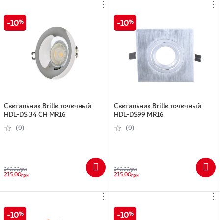
⋮
⋮
10
10
Cветильник Brille точечный
Светильник Brille точечный
HDL-DS 34 CH MR16
HDL-DS99 MR16
(0)
(0)
240,00
грн
240,00
грн
215,00
215,00
грн
грн
⋮
⋮
10
10