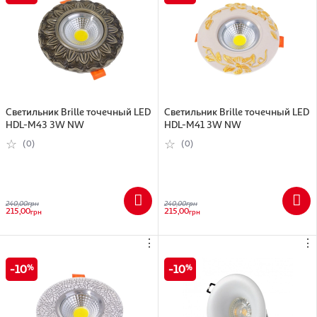
Cветильник Brille точечный LED
Cветильник Brille точечный LED
HDL-M43 3W NW
HDL-M41 3W NW
(0)
(0)
240,00
грн
240,00
грн
215,00
215,00
грн
грн
⋮
⋮
10
10