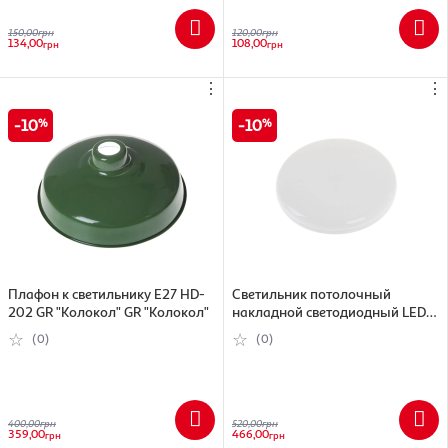
150,00
грн
120,00
грн
134,00
108,00
грн
грн
⋮
⋮
10
10
Плафон к светильнику E27 HD-
Светильник потолочный
202 GR "Колокол" GR "Колокол"
накладной светодиодный LED-
4471 / 36W CW
(0)
(0)
400,00
грн
520,00
грн
359,00
466,00
грн
грн