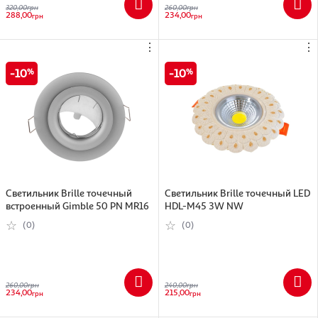
320,00
грн
260,00
грн
288,00
234,00
грн
грн
⋮
⋮
10
10
Светильник Brille точечный
Cветильник Brille точечный LED
встроенный Gimble 50 PN MR16
HDL-M45 3W NW
(0)
(0)
260,00
грн
240,00
грн
234,00
215,00
грн
грн