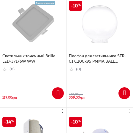
10
Светильник точечный Brille
Плафон для светильника STR-
LED-371/6W WW
01 C200x95 PMMA BALL
пластик, прозрачный
(0)
(0)
400,00
грн
119,00
359,00
грн
грн
⋮
⋮
14
10