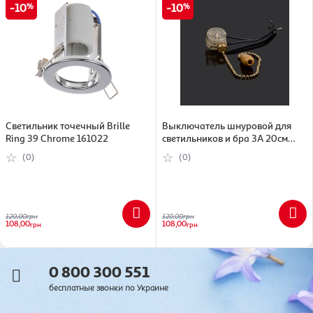
10
10
Светильник точечный Brille
Выключатель шнуровой для
Ring 39 Chrome 161022
светильников и бра 3А 20см
SP20см SP-2B
(0)
(0)
120,00
грн
120,00
грн
108,00
108,00
грн
грн
0 800 300 551
бесплатные звонки по Украине