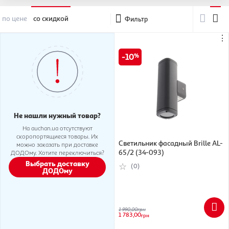
по цене
со скидкой
Фильтр
⋮
10
Не нашли нужный товар?
На auchan.ua отсутствуют
скоропортящиеся товары. Их
Светильник фасадный Brille AL-
можно заказать при доставке
65/2 (34-093)
ДОДОму. Хотите переключиться?
Выбрать доставку
(0)
ДОДОму
1 990,00
грн
1 783,00
грн