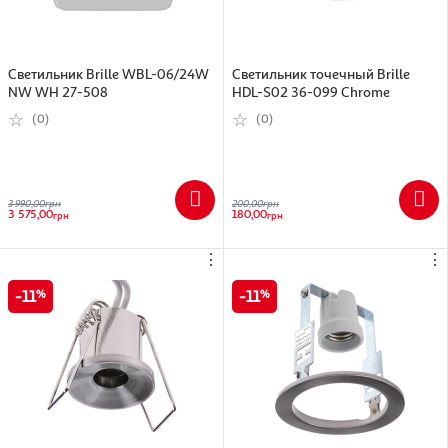
Светильник Brille WBL-06/24W
Светильник точечный Brille
NW WH 27-508
HDL-S02 36-099 Chrome
(0)
(0)
3 990,00
грн
200,00
грн
3 575,00
180,00
грн
грн
⋮
⋮
11
11