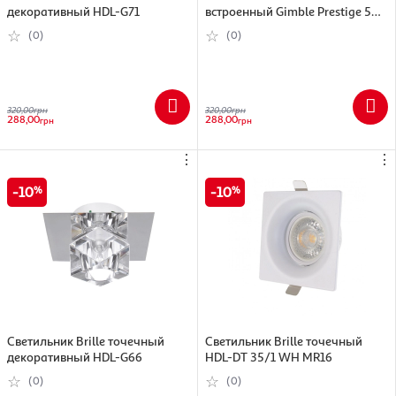
декоративный HDL-G71
встроенный Gimble Prestige 50
(8400) MR16
(0)
(0)
320,00
грн
320,00
грн
288,00
288,00
грн
грн
⋮
⋮
10
10
Светильник Brille точечный
Cветильник Brille точечный
декоративный HDL-G66
HDL-DT 35/1 WH MR16
(0)
(0)