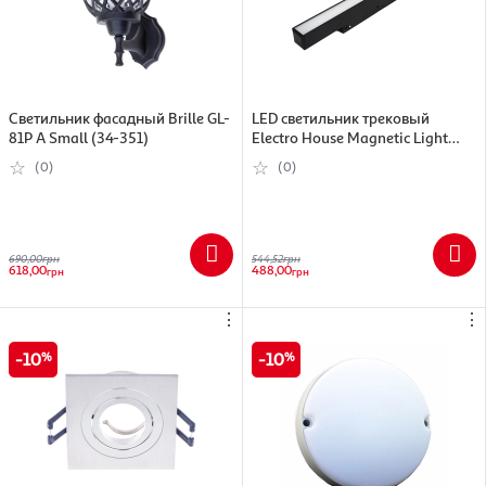
Светильник фасадный Brille GL-
LED светильник трековый
81P A Small (34-351)
Electro House Magnetic Light
черный, магнитный, 12 Вт, 1020
(0)
(0)
Лм (EH-TMLD-12W)
690,00
грн
544,52
грн
618,00
488,00
грн
грн
⋮
⋮
10
10