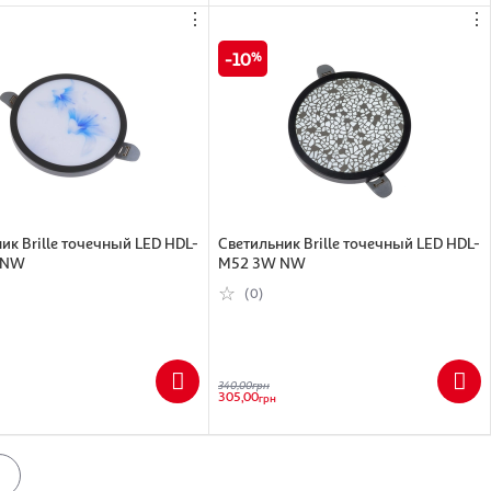
⋮
⋮
10
ик Brille точечный LED HDL-
Светильник Brille точечный LED HDL-
 NW
M52 3W NW
(0)
340,00
грн
305,00
грн