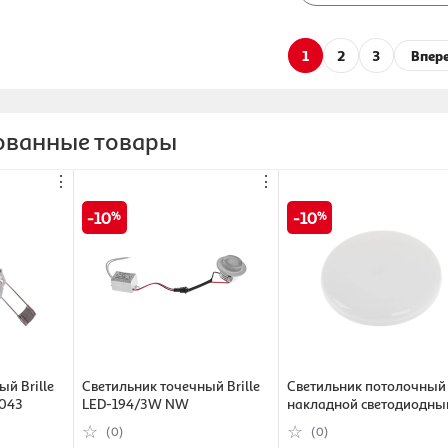
1
2
3
Впер
ованные товары
⋮
⋮
10
10
й Brille
Светильник точечный Brille
Светильник потолочный
2043
LED-194/3W NW
накладной светодиодны
LED-4471 / 36W CW
(0)
(0)