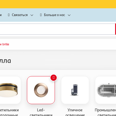
и
Связаться
Больше о нас
 brille
олла
етильники
Led-
Уличное
Промышле
отолочные
светильники
освещение
светильн