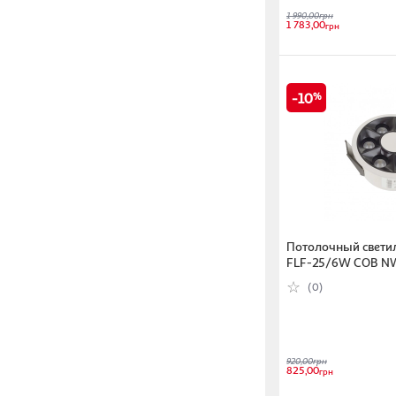
1 990,00
грн
1 783,00
грн
10
Потолочный светиль
FLF-25/6W COB N
(0)
920,00
грн
825,00
грн