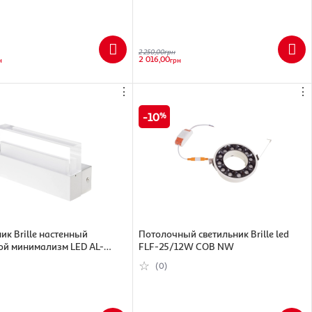
2 250,00
грн
2 016,00
н
грн
⋮
⋮
10
ик Brille настенный
Потолочный светильник Brille led
ой минимализм LED AL-
FLF-25/12W COB NW
NW WH IP20
(0)