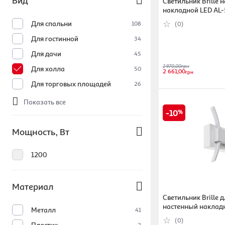
Вид
Светильник Brille 
накладной LED A
BK черный
Для спальни
108
(0)
Для гостинной
34
Для дачи
45
2 970,00
грн
Для холла
50
2 661,00
грн
Для торговых площадей
26
Показать все
10
Мощность, Вт
1200
Материал
Светильник Brille 
настенный накладн
Металл
41
379W/6W WH
(0)
Пластик
2