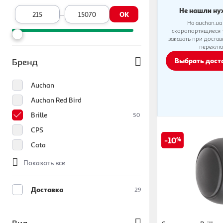
Не нашли ну
–
OK
На auchan.ua
скоропортящиеся 
заказать при доста
переклю
Выбрать дос
Бренд
Auchan
Auchan Red Bird
Brille
50
CPS
10
Cata
Показать все
Доставка
29