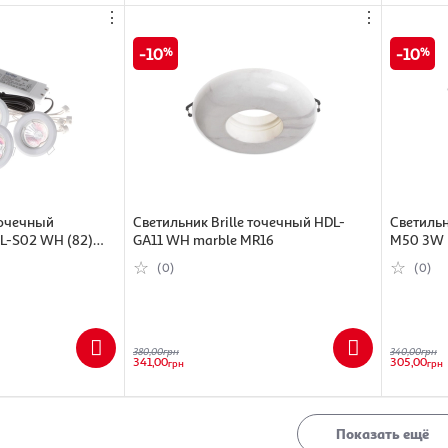
⋮
⋮
10
10
точечный
Светильник Brille точечный HDL-
Светильн
L-S02 WH (82)
GA11 WH marble MR16
M50 3W
(0)
(0)
380,00
грн
340,00
грн
341,00
305,00
грн
грн
Показать ещё