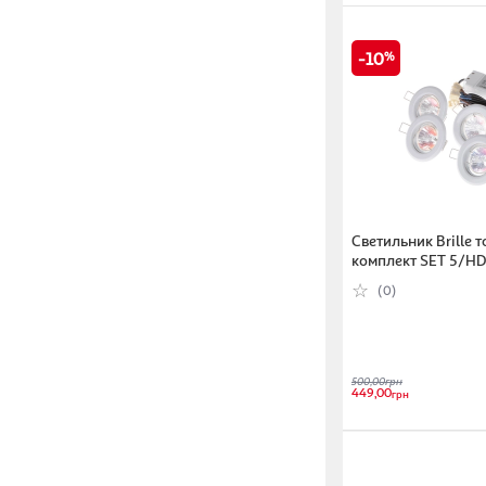
10
Светильник Brille 
комплект SET 5/HD
5x20W W/T MR16
(0)
500,00
грн
449,00
грн