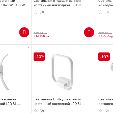
настенный
Светильник Brille для ванной
Светильн
L-504/5W COB WW
настенный накладной LED BL-
накладн
377W/6W WH
(0)
(0)
2 970,00
грн
2 790,00
грн
2 661,00
2 500,00
грн
гр
⋮
⋮
10
10
для ванной
Светильник Brille для ванной
Светильн
ой LED BL-
настенный накладной LED BL-
потолоч
378W/6W WH
480W/9
(0)
(0)