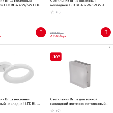
ик Brille настенный
Светильник Brille настенный
ой LED BL-437W/6W COF
накладной LED BL-437W/6W WH
(0)
2 790,00
грн
2 500,00
н
грн
⋮
⋮
10
ик Brille настенно-
Светильник Brille для ванной
ный накладной LED BL-
накладной настенно-потолочный
W WH
BR-02 926/2
(0)