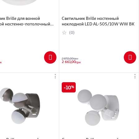
ик Brille для ванной
Светильник Brille настенный
ой настенно-потолочный
накладной LED AL-505/10W WW BK
27/2
(0)
2 970,00
грн
2 661,00
н
грн
⋮
⋮
10