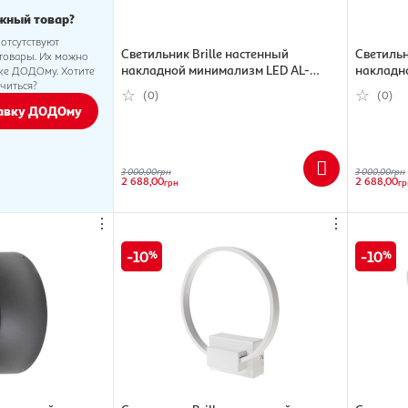
жный товар?
 отсутствуют
Светильник Brille настенный
Светильн
товары. Их можно
накладной минимализм LED AL-
накладн
вке ДОДОму. Хотите
читься?
75/6W SWH IP20
BR-02 9
(0)
(0)
тавку ДОДОму
3 000,00
грн
3 000,00
грн
2 688,00
2 688,00
грн
гр
⋮
⋮
10
10