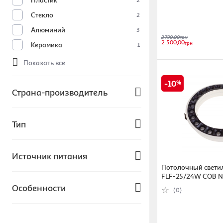
Стекло
2
Алюминий
3
2 790,00
грн
2 500,00
грн
Керамика
1
Показать все
10
Страна-производитель
Польша
50
Тип
Китай
Украина
Прожекторы
Источник питания
Бельгия
Потолочный светиль
Германия
FLF-25/24W COB 
От сети
Особенности
(0)
Показать все
С датчиком движения