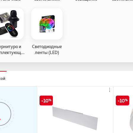
рнитура и
Светодиодные
плектующие
ленты (LED)
 освещения
кой
⋮
10
10