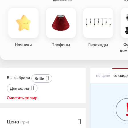
комнаты
Ночники
Плафоны
Гирлянды
Фу
ком
для
по цене
со скид
Вы выбрали
Brille
Для холла
Очистить фильтр
Цена
(грн)