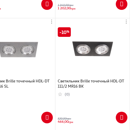
1 340,00
грн
1 202,00
н
грн
⋮
⋮
10
ик Brille точечный HDL-DT
Cветильник Brille точечный HDL-DT
16 SL
111/2 MR16 BK
(0)
520,00
грн
466,00
грн