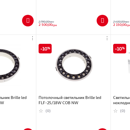
2 790,00
грн
2 400,00
грн
2 500,00
2 150,00
грн
гр
⋮
⋮
10
10
ник Brille led
Потолочный светильник Brille led
Светильн
NW
FLF-25/18W COB NW
накладн
501/6W 
(0)
(0)