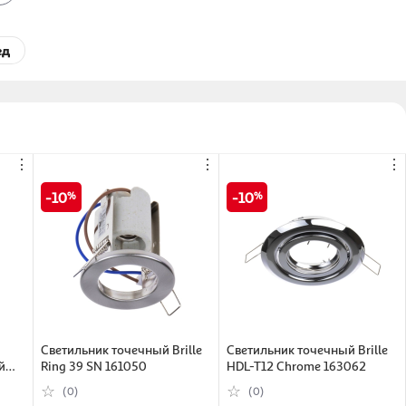
ед
⋮
⋮
⋮
10
10
Светильник точечный Brille
Светильник точечный Brille
й
Ring 39 SN 161050
HDL-T12 Chrome 163062
(0)
(0)