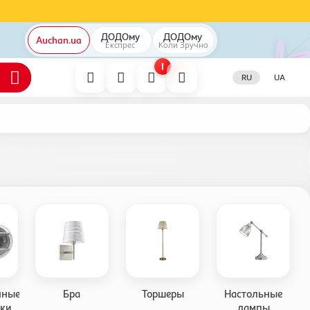
ДОДОму
ДОДОму
Auchan.ua
Експрес
Коли
Зручно
!
RU
UA
нные
Бра
Торшеры
Настольные
ики
лампы