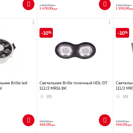
1 650,00
грн
1 550,00
грн
1 478,00
1 390,00
грн
гр
⋮
⋮
10
10
ник Brille led
Cветильник Brille точечный HDL-DT
Cветильн
W
112/2 MR16 BK
111/2 MR
(0)
(0)
520,00
грн
520,00
грн
466,00
466,00
грн
грн