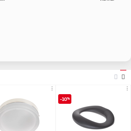
⋮
⋮
10