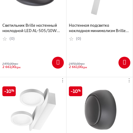
Светильник Brille настенный
Настенная подсветка
накладной LED AL-505/10W
накладная минимализм Brille
WW BK
LED AL-518/9W WW WH
(0)
(0)
2 970,00
грн
2 970,00
грн
2 661,00
2 661,00
грн
грн
⋮
⋮
10
10