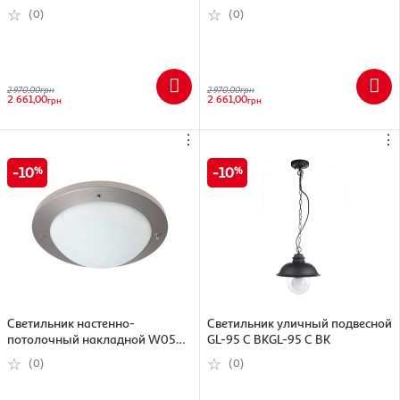
377W/6W WH
126)
(0)
(0)
2 970,00
грн
2 970,00
грн
2 661,00
2 661,00
грн
грн
⋮
⋮
10
10
Светильник настенно-
Светильник уличный подвесной
потолочный накладной W055 /
GL-95 C BKGL-95 C BK
3Cий W055 / 3C
(0)
(0)