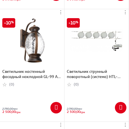
⋮
⋮
10
10
Светильник настенный
Светильник струнный
фасадный накладной GL-99 A
поворотный (система) HTL-
BK-99 A BK / G
75/5) HTL-75/5
(0)
(0)
2 790,00
грн
2 790,00
грн
2 500,00
2 500,00
грн
грн
⋮
⋮