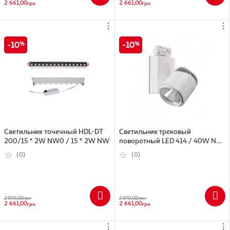
2 661,00
2 661,00
грн
грн
⋮
⋮
10
10
Светильник точечный HDL-DT
Светильник трековый
200/15 * 2W NW0 / 15 * 2W NW
поворотный LED 414 / 40W NW
WH C NW WH COB
(0)
(0)
2 970,00
грн
2 970,00
грн
2 661,00
2 661,00
грн
грн
⋮
⋮