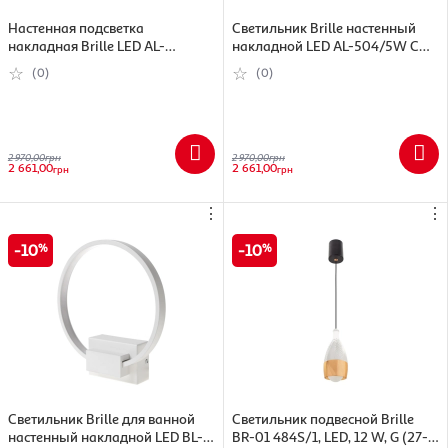
Настенная подсветка
Светильник Brille настенный
накладная Brille LED AL-
накладной LED AL-504/5W COB
506/2х4,5W WW WH IP20
WW BK черный
(0)
(0)
2 970,00
грн
2 970,00
грн
2 661,00
2 661,00
грн
грн
⋮
⋮
10
10
Светильник Brille для ванной
Светильник подвесной Brille
настенный накладной LED BL-
BR-01 484S/1, LED, 12 W, G (27-