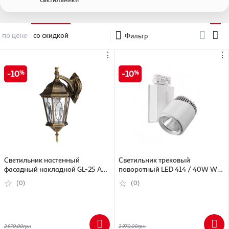
по цене
со скидкой
Фильтр
⋮
⋮
10
10
Светильник настенный
Светильник трековый
фасадный накладной GL-25 AM
поворотный LED 414 / 40W WW
BL-25 AM BG
WH C WW WH COB
(0)
(0)
2 970,00
грн
2 970,00
грн