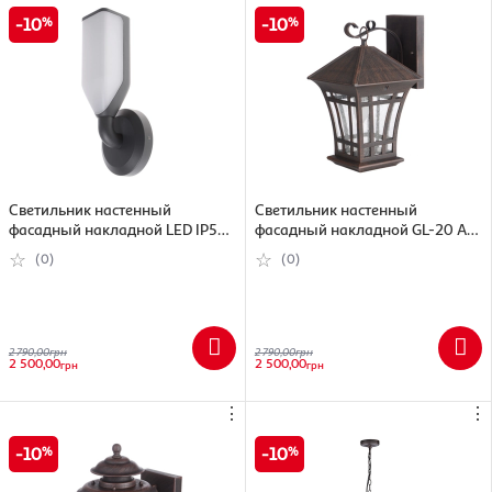
10
10
Светильник настенный
Светильник настенный
фасадный накладной LED IP54
фасадный накладной GL-20 AM
PL-16/31 7W
r20 AM rust
(0)
(0)
2 790,00
грн
2 790,00
грн
2 500,00
2 500,00
грн
грн
⋮
⋮
10
10