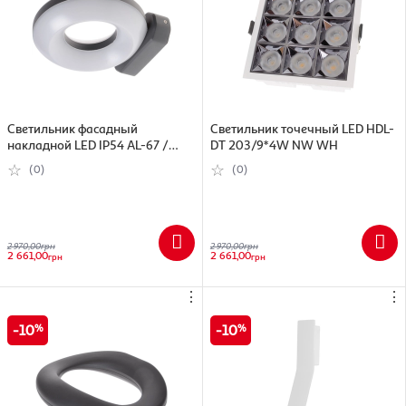
Светильник фасадный
Светильник точечный LED HDL-
накладной LED IP54 AL-67 /
DT 203/9*4W NW WH
12W AL-67 / 12W
(0)
(0)
2 970,00
грн
2 970,00
грн
2 661,00
2 661,00
грн
грн
⋮
⋮
10
10