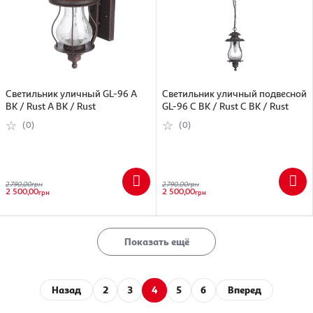
Светильник уличный GL-96 A
Светильник уличный подвесной
BK / Rust A BK / Rust
GL-96 C BK / Rust C BK / Rust
(0)
(0)
2 790,00
грн
2 790,00
грн
2 500,00
2 500,00
грн
грн
Показать ещё
Назад
2
3
4
5
6
Вперед