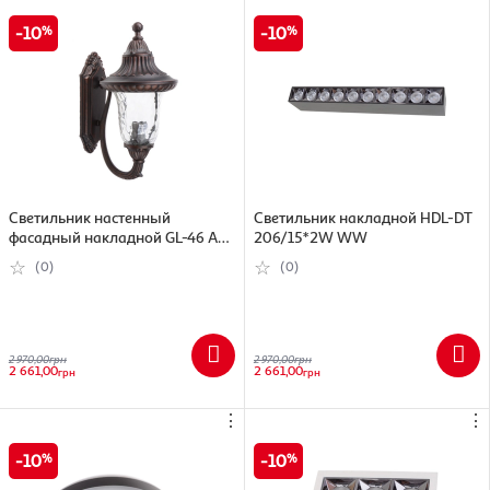
10
10
Светильник настенный
Светильник накладной HDL-DT
фасадный накладной GL-46 A
206/15*2W WW
BCGL-46 A BC
(0)
(0)
2 970,00
грн
2 970,00
грн
2 661,00
2 661,00
грн
грн
⋮
⋮
10
10