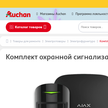
Магазины Auchan
Программа лояльност
Каталог товаров
Поиск товаров...
Товары для ремонта
Электротовары
Электрофурнитура
Компле
Комплект охранной сигнализац