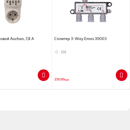
 и видеокамер.
иков Ajax и моментально отправляет сигнал тревоги владельцу и
a/img/products_desc/4265/426533_5 jpg" alt="" data-srcset-
овой Auchan, 7,8 A
Сплитер 3-Way Emos J0003
т об опасности владельцу системы и непосредственно на пульт
(0)
oyo.ua/img/products_desc/4265/426533 .jpg" alt="" data-srcset-
му на чистые частоты в случае глушения. Защищен от вирусов на
moyo.ua/img/products_desc/4265/426525_1635335582_2"
219,00
грн