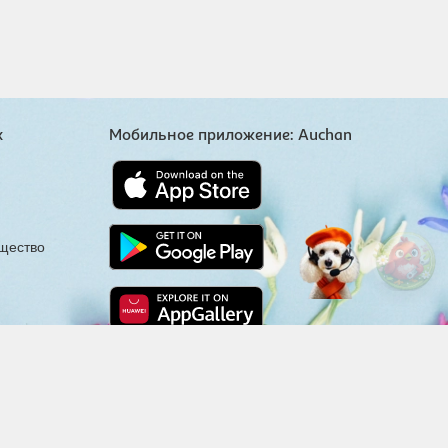
х
Мобильное приложение: Auchan
щество
Мы здесь ради вас
отка компании
Skywell Software