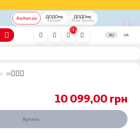
ДОДОму
ДОДОму
Auchan.ua
Експрес
Коли
Зручно
!
RU
UA
(0)
10 099,00
грн
Купить