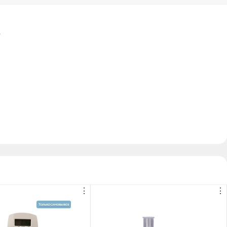
.
⋮
⋮
ьце системы на смартфоне.