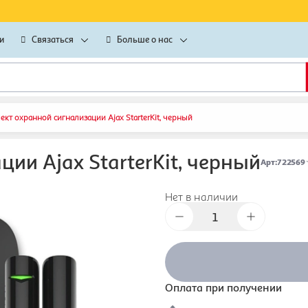
и
Связаться
Больше о нас
кт охранной сигнализации Ajax StarterKit, черный
ии Ajax StarterKit, черный
Арт
:
722569
Нет в наличии
Оплата при получении