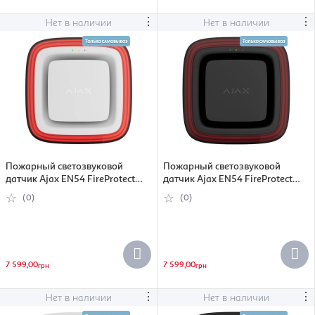
⋮
⋮
Нет в наличии
Нет в наличии
Пожарный светозвуковой
Пожарный светозвуковой
датчик Ajax EN54 FireProtect
датчик Ajax EN54 FireProtect
VAD Sounder white (000057175)
VAD Sounder black (000057173)
(0)
(0)
7 599,00
7 599,00
грн
грн
⋮
⋮
Нет в наличии
Нет в наличии