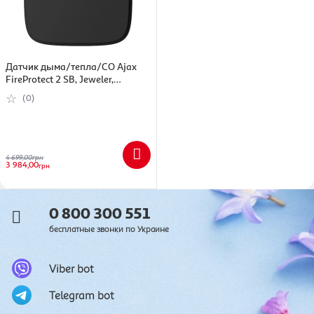
Датчик дыма/тепла/CO Ajax
FireProtect 2 SB, Jeweler,
черный, неизменная батарея
(0)
(29702)
4 699,00
грн
3 984,00
грн
0 800 300 551
бесплатные звонки по Украине
Viber bot
Telegram bot