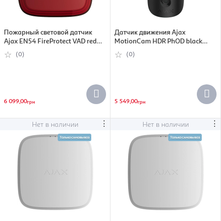
Пожарный световой датчик
Датчик движения Ajax
Ajax EN54 FireProtect VAD red
MotionCam HDR PhOD black
(000057171)
(000053985)
(0)
(0)
6 099,00
5 549,00
грн
грн
⋮
⋮
Нет в наличии
Нет в наличии