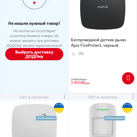
Не нашли нужный товар?
На auchan.ua отсутствуют
скоропортящиеся товары. Их
Беспроводной датчик дыма
можно заказать при доставке
Ajax FireProtect, черный
ДОДОму. Хотите переключиться?
Выбрать доставку
(0)
ДОДОму
2 599,00
грн
2 195,00
грн
⋮
⋮
Нет в наличии
Нет в наличии