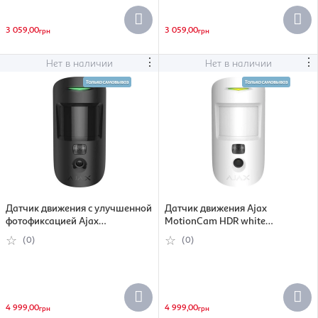
3 059,00
3 059,00
грн
грн
⋮
⋮
Нет в наличии
Нет в наличии
Датчик движения с улучшенной
Датчик движения Ajax
фотофиксацией Ajax
MotionCam HDR white
MotionCam HDR Jeweller black
(000054412)
(0)
(0)
(000052546)
4 999,00
4 999,00
грн
грн