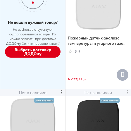
Не нашли нужный товар?
На auchan.ua отсутствуют
скоропортящиеся товары. Их
Пожарный датчик анализа
можно заказать при доставке
температуры и угарного газа
ДОДОму. Хотите переключиться?
Ajax FireProtect 2 SB Heat CO,
Выбрать доставку
(0)
ДОДОму
Jeweller, беспроводной, белый
(000035055)
4 299,00
грн
⋮
⋮
Нет в наличии
Нет в наличии