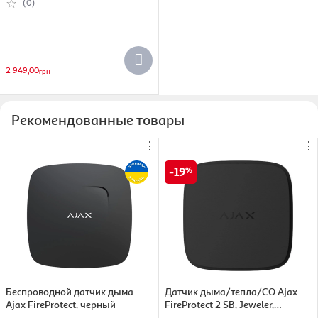
(0)
2 949,00
грн
Рекомендованные товары
⋮
⋮
19
Беспроводной датчик дыма
Датчик дыма/тепла/CO Ajax
Ajax FireProtect, черный
FireProtect 2 SB, Jeweler,
черный, неизменная батарея